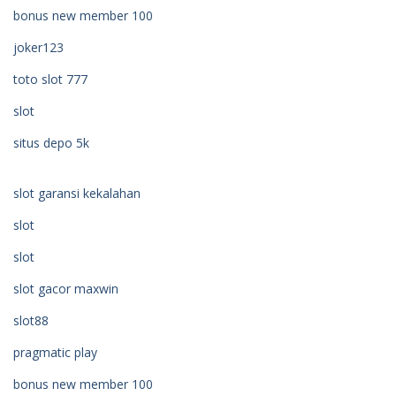
bonus new member 100
joker123
toto slot 777
slot
situs depo 5k
slot garansi kekalahan
slot
slot
slot gacor maxwin
slot88
pragmatic play
bonus new member 100