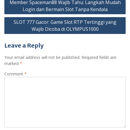
Member Spaceman88 Wajib Tahu: Langkah Mudah
navigation
Login dan Bermain Slot Tanpa Kendala
SLOT 777 Gacor: Game Slot RTP Tertinggi yang
Wajib Dicoba di OLYMPUS1000
Leave a Reply
Your email address will not be published.
Required fields are
marked
*
Comment
*