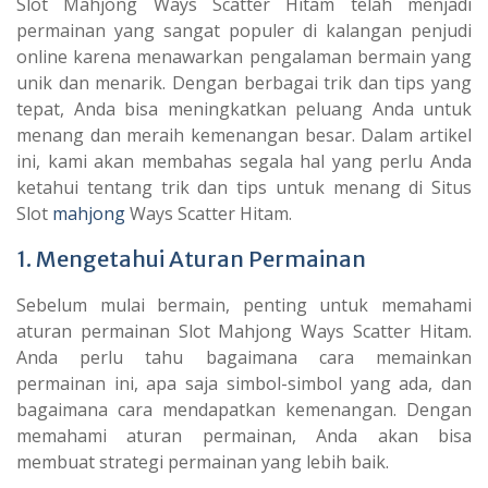
Slot Mahjong Ways Scatter Hitam telah menjadi
permainan yang sangat populer di kalangan penjudi
online karena menawarkan pengalaman bermain yang
unik dan menarik. Dengan berbagai trik dan tips yang
tepat, Anda bisa meningkatkan peluang Anda untuk
menang dan meraih kemenangan besar. Dalam artikel
ini, kami akan membahas segala hal yang perlu Anda
ketahui tentang trik dan tips untuk menang di Situs
Slot
mahjong
Ways Scatter Hitam.
1. Mengetahui Aturan Permainan
Sebelum mulai bermain, penting untuk memahami
aturan permainan Slot Mahjong Ways Scatter Hitam.
Anda perlu tahu bagaimana cara memainkan
permainan ini, apa saja simbol-simbol yang ada, dan
bagaimana cara mendapatkan kemenangan. Dengan
memahami aturan permainan, Anda akan bisa
membuat strategi permainan yang lebih baik.