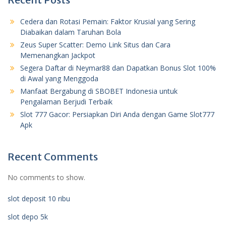
Cedera dan Rotasi Pemain: Faktor Krusial yang Sering
Diabaikan dalam Taruhan Bola
Zeus Super Scatter: Demo Link Situs dan Cara
Memenangkan Jackpot
Segera Daftar di Neymar88 dan Dapatkan Bonus Slot 100%
di Awal yang Menggoda
Manfaat Bergabung di SBOBET Indonesia untuk
Pengalaman Berjudi Terbaik
Slot 777 Gacor: Persiapkan Diri Anda dengan Game Slot777
Apk
Recent Comments
No comments to show.
slot deposit 10 ribu
slot depo 5k