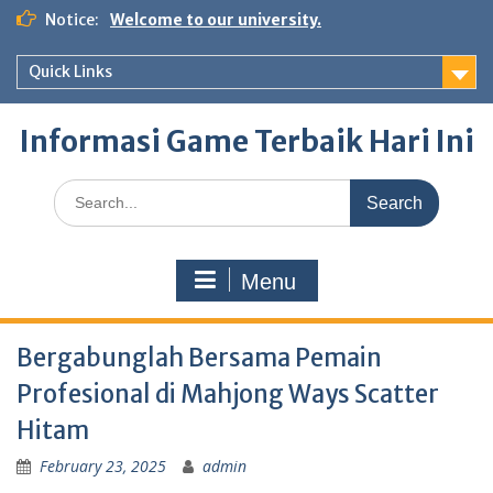
Skip
Notice:
Welcome to our university.
to
content
Quick Links
Informasi Game Terbaik Hari Ini
Search
for:
Menu
Bergabunglah Bersama Pemain
Profesional di Mahjong Ways Scatter
Hitam
February 23, 2025
admin