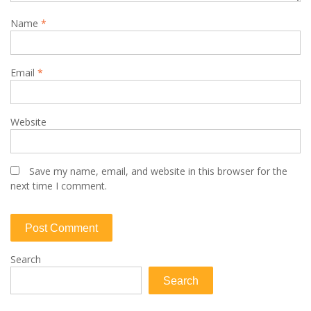
Name
*
Email
*
Website
Save my name, email, and website in this browser for the
next time I comment.
Search
Search