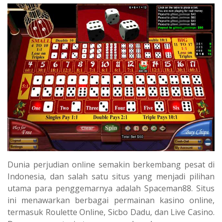
Dunia perjudian online semakin berkembang pesat di
Indonesia, dan salah satu situs yang menjadi pilihan
utama para penggemarnya adalah Spaceman88. Situs
ini menawarkan berbagai permainan kasino online,
termasuk Roulette Online, Sicbo Dadu, dan Live Casino.