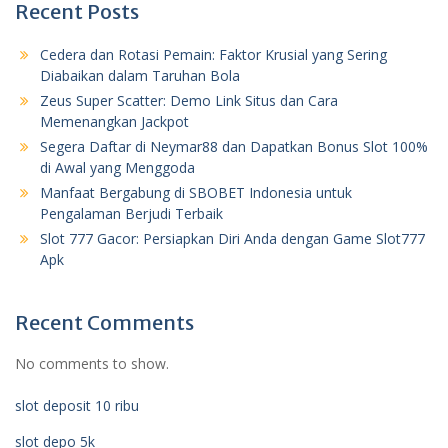
Recent Posts
Cedera dan Rotasi Pemain: Faktor Krusial yang Sering
Diabaikan dalam Taruhan Bola
Zeus Super Scatter: Demo Link Situs dan Cara
Memenangkan Jackpot
Segera Daftar di Neymar88 dan Dapatkan Bonus Slot 100%
di Awal yang Menggoda
Manfaat Bergabung di SBOBET Indonesia untuk
Pengalaman Berjudi Terbaik
Slot 777 Gacor: Persiapkan Diri Anda dengan Game Slot777
Apk
Recent Comments
No comments to show.
slot deposit 10 ribu
slot depo 5k