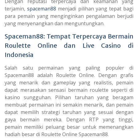
Dengan reputasi terpercaya dan keamanan yang
terjamin,
spaceman88
menjadi pilihan yang tepat bagi
para pemain yang menginginkan pengalaman berjudi
yang menyenangkan dan menguntungkan.
Spaceman88: Tempat Terpercaya Bermain
Roulette Online dan Live Casino di
Indonesia
Salah satu permainan yang paling populer di
Spaceman88 adalah Roulette Online. Dengan grafis
yang menarik dan gameplay yang realistis, pemain
dapat merasakan sensasi bermain roulette seperti di
kasino sungguhan. Pilihan taruhan yang beragam
membuat permainan ini semakin menarik, dan pemain
dapat memilih strategi taruhan yang sesuai dengan
gaya bermain mereka. Dengan RTP yang tinggi,
pemain memiliki peluang besar untuk memenangkan
hadiah besar di Roulette Online Spaceman88.