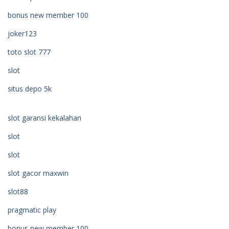
bonus new member 100
joker123
toto slot 777
slot
situs depo 5k
slot garansi kekalahan
slot
slot
slot gacor maxwin
slot88
pragmatic play
bonus new member 100