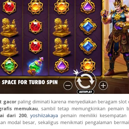
ot gacor
paling diminati karena menyediakan beragam slot
grafis memukau
, sambil tetap memungkinkan pemain 
ai dari 200
,
yoshiizakaya
pemain memiliki kesempatan 
n modal besar, sekaligus menikmati pengalaman berma