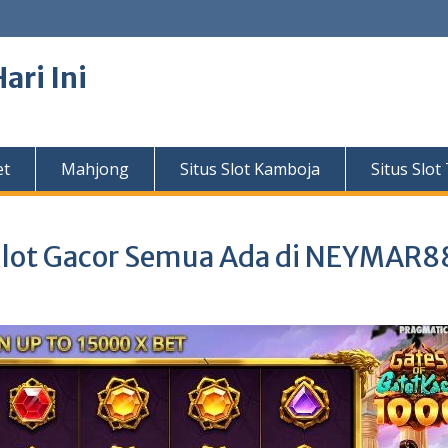
ari Ini
et
Mahjong
Situs Slot Kamboja
Situs Slot
 Slot Gacor Semua Ada di NEYMAR8