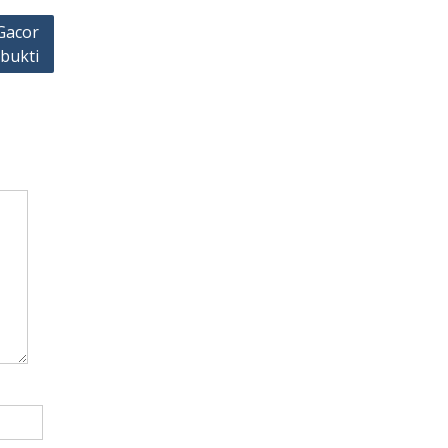
Gacor
bukti