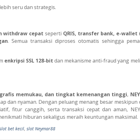
lebih seru dan strategis.
n withdraw cepat
seperti
QRIS, transfer bank, e-wallet
gan
. Semua transaksi diproses otomatis sehingga pema
em
enkripsi SSL 128-bit
dan mekanisme anti-fraud yang mel
l, grafis memukau, dan tingkat kemenangan tinggi
,
NE
ap dan nyaman. Dengan peluang menang besar meskipun
iatif, fitur canggih, serta transaksi cepat dan aman, N
n menikmati hiburan sekaligus meraih keuntungan maksimal.
slot bet kecil
,
slot Neymar88