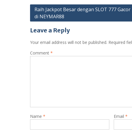
Post
Raih Jackpot Besar dengan SLOT 777 Gacor
di NEYMAR88
navigation
Leave a Reply
Your email address will not be published.
Required fi
Comment
*
Name
*
Email
*