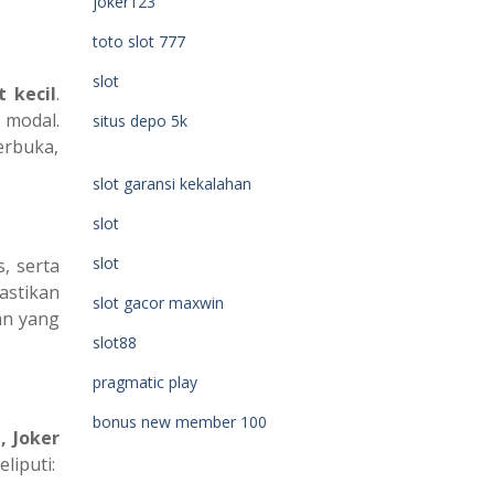
joker123
toto slot 777
slot
 kecil
.
 modal.
situs depo 5k
erbuka,
slot garansi kekalahan
slot
slot
, serta
astikan
slot gacor maxwin
an yang
slot88
pragmatic play
bonus new member 100
, Joker
liputi: