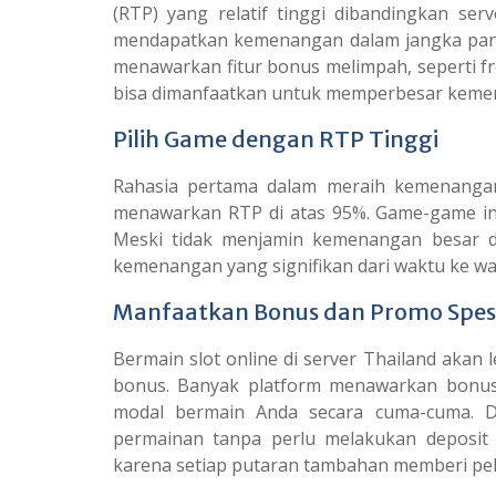
(RTP) yang relatif tinggi dibandingkan ser
mendapatkan kemenangan dalam jangka panjan
menawarkan fitur bonus melimpah, seperti fre
bisa dimanfaatkan untuk memperbesar kemen
Pilih Game dengan RTP Tinggi
Rahasia pertama dalam meraih kemenangan 
menawarkan RTP di atas 95%. Game-game ini
Meski tidak menjamin kemenangan besar d
kemenangan yang signifikan dari waktu ke wa
Manfaatkan Bonus dan Promo Spes
Bermain slot online di server Thailand aka
bonus. Banyak platform menawarkan bonus 
modal bermain Anda secara cuma-cuma. D
permainan tanpa perlu melakukan deposit 
karena setiap putaran tambahan memberi pel