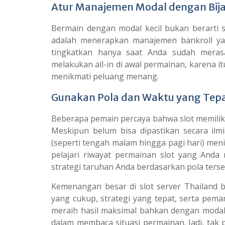
Atur Manajemen Modal dengan Bij
Bermain dengan modal kecil bukan berarti
adalah menerapkan manajemen bankroll yan
tingkatkan hanya saat Anda sudah mera
melakukan all-in di awal permainan, karena 
menikmati peluang menang.
Gunakan Pola dan Waktu yang Tep
Beberapa pemain percaya bahwa slot memilik
Meskipun belum bisa dipastikan secara il
(seperti tengah malam hingga pagi hari) meni
pelajari riwayat permainan slot yang Anda
strategi taruhan Anda berdasarkan pola terse
Kemenangan besar di slot server Thailand
yang cukup, strategi yang tepat, serta pema
meraih hasil maksimal bahkan dengan modal y
dalam membaca situasi permainan. Jadi, ta