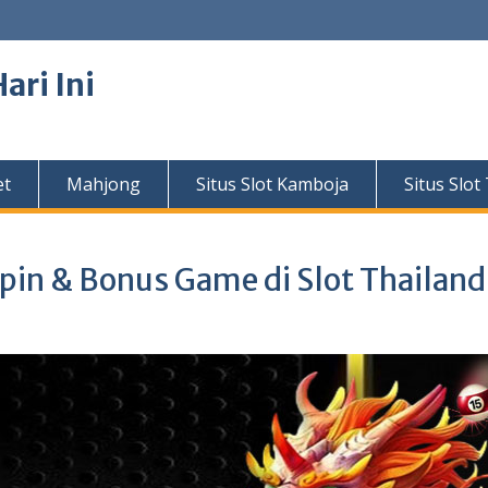
ari Ini
et
Mahjong
Situs Slot Kamboja
Situs Slot
pin & Bonus Game di Slot Thailand