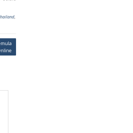
thailand
,
emula
Online