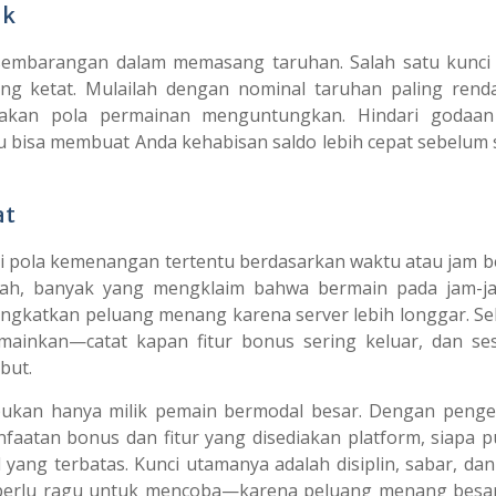
ak
 sembarangan dalam memasang taruhan. Salah satu kunci
g ketat. Mulailah dengan nominal taruhan paling rend
sakan pola permainan menguntungkan. Hindari godaan
itu bisa membuat Anda kehabisan saldo lebih cepat sebelum
at
i pola kemenangan tertentu berdasarkan waktu atau jam b
miah, banyak yang mengklaim bahwa bermain pada jam-j
ngkatkan peluang menang karena server lebih longgar. Sela
 mainkan—catat kapan fitur bonus sering keluar, dan se
but.
 bukan hanya milik pemain bermodal besar. Dengan peng
nfaatan bonus dan fitur yang disediakan platform, siapa p
ang terbatas. Kunci utamanya adalah disiplin, sabar, dan
k perlu ragu untuk mencoba—karena peluang menang besar