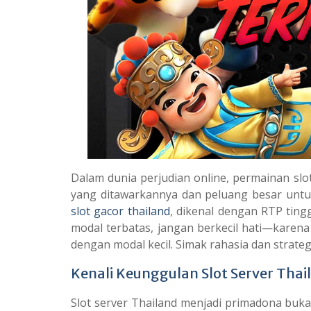
Dalam dunia perjudian online, permainan slot
yang ditawarkannya dan peluang besar untu
slot gacor thailand
, dikenal dengan RTP ting
modal terbatas, jangan berkecil hati—karen
dengan modal kecil. Simak rahasia dan strat
Kenali Keunggulan Slot Server Thai
Slot server Thailand menjadi primadona buka