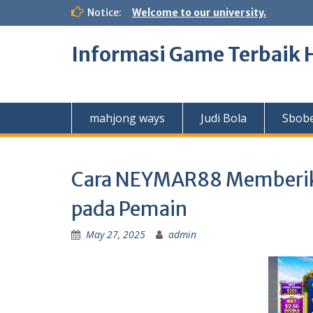
Skip
Notice:
Welcome to our university.
to
content
Informasi Game Terbaik H
mahjong ways
Judi Bola
Sbob
Cara NEYMAR88 Memberika
pada Pemain
May 27, 2025
admin