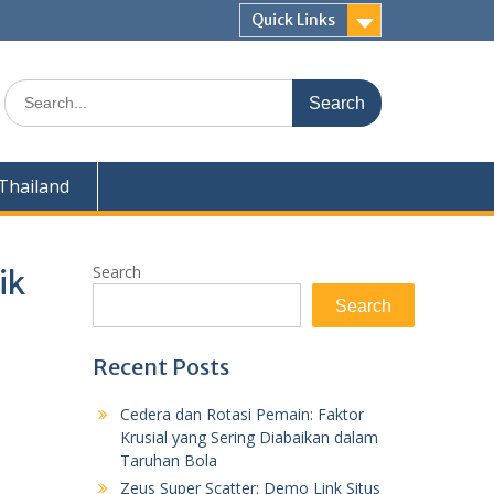
Quick Links
Search
for:
 Thailand
Search
ik
Search
Recent Posts
Cedera dan Rotasi Pemain: Faktor
Krusial yang Sering Diabaikan dalam
Taruhan Bola
Zeus Super Scatter: Demo Link Situs