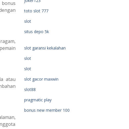
joker123
n bonus
 dengan
toto slot 777
slot
situs depo 5k
eragam,
 pemain
slot garansi kekalahan
slot
slot
a atau
slot gacor maxwin
ambahan
slot88
pragmatic play
bonus new member 100
alaman,
anggota