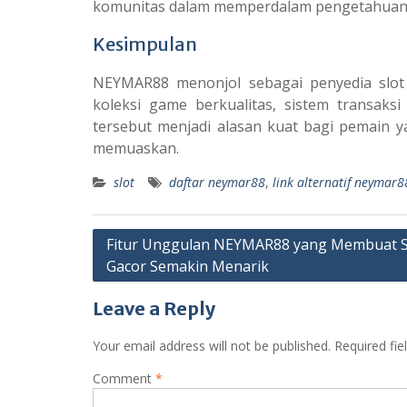
komunitas dalam memperdalam pengetahuan
Kesimpulan
NEYMAR88 menonjol sebagai penyedia slot
koleksi game berkualitas, sistem transak
tersebut menjadi alasan kuat bagi pemain
memuaskan.
slot
daftar neymar88
,
link alternatif neymar8
Post
Fitur Unggulan NEYMAR88 yang Membuat S
Gacor Semakin Menarik
navigation
Leave a Reply
Your email address will not be published.
Required fi
Comment
*