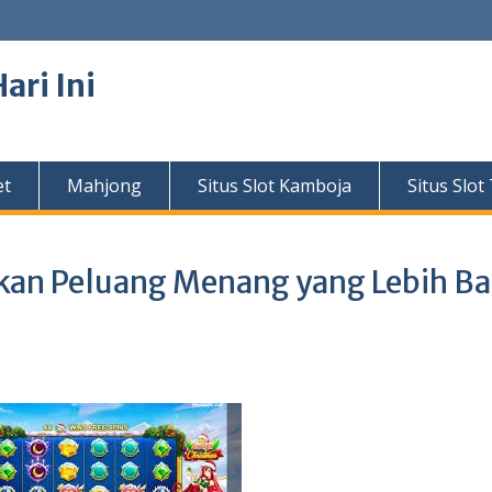
ari Ini
et
Mahjong
Situs Slot Kamboja
Situs Slot
n Peluang Menang yang Lebih Ba