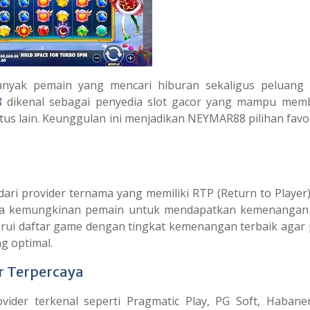
banyak pemain yang mencari hiburan sekaligus peluang
8
dikenal sebagai penyedia slot gacor yang mampu mem
us lain. Keunggulan ini menjadikan NEYMAR88 pilihan favor
i provider ternama yang memiliki RTP (Return to Player) 
da kemungkinan pemain untuk mendapatkan kemenangan
rui daftar game dengan tingkat kemenangan terbaik agar
g optimal.
r Terpercaya
der terkenal seperti Pragmatic Play, PG Soft, Habane