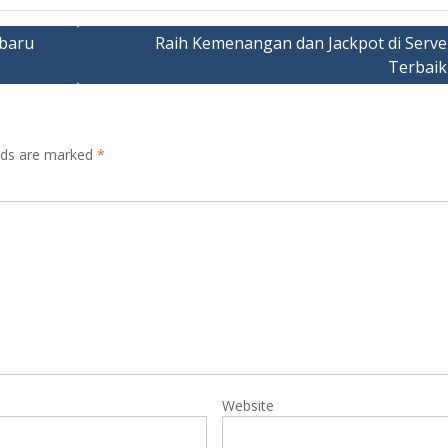
rbaru
Raih Kemenangan dan Jackpot di Server
Terbaik
elds are marked
*
Website