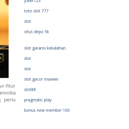
joker123
toto slot 777
slot
situs depo 5k
slot garansi kekalahan
slot
slot
slot gacor maxwin
r-fitur
slot88
encoba
 perlu
pragmatic play
bonus new member 100
u