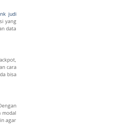
ink judi
si yang
an data
ackpot,
an cara
da bisa
 Dengan
n modal
in agar