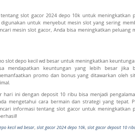
si tentang slot gacor 2024 depo 10k untuk meningkatkan 
ng digunakan untuk menyebut mesin slot yang sering mem
ari mesin slot gacor, Anda bisa meningkatkan peluang
mo slot depo kecil wd besar untuk meningkatkan keuntunga
sa mendapatkan keuntungan yang lebih besar jika be
manfaatkan promo dan bonus yang ditawarkan oleh sit
mal.
or hari ini dengan deposit 10 ribu bisa menjadi pengalam
 mengetahui cara bermain dan strategi yang tepat. P
ari informasi tentang slot gacor untuk meningkatkan 
rhasil!
depo kecil wd besar
,
slot gacor 2024 depo 10k
,
slot gacor deposit 10 rib