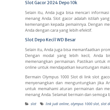
Slot Gacor 2024 Depo 10k
Selain itu, Anda juga bisa mencari informa
menang Anda. Slot gacor adalah istilah ya
kemenangan kepada pemainnya. Dengan menc
Anda dengan cara yang lebih efektif.
Slot Depo Kecil WD Besar
Selain itu, Anda juga bisa memanfaatkan pro
Dengan modal yang lebih kecil, Anda bi
memenangkan permainan. Pastikan untuk me
online untuk mendapatkan keuntungan maksi
Bermain Olympus 1000 Slot di link slot gac
menyenangkan dan menguntungkan jika Anda
untuk memahami aturan permainan dan menc
menang Anda. Selamat bermain dan semoga be
slot
link judi online
,
olympus 1000 slot
,
slot 