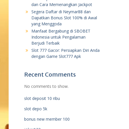
dan Cara Memenangkan Jackpot
Segera Daftar di Neymar88 dan
Dapatkan Bonus Slot 100% di Awal
yang Menggoda
Manfaat Bergabung di SBOBET
Indonesia untuk Pengalaman
Berjudi Terbaik
Slot 777 Gacor: Persiapkan Diri Anda
dengan Game Slot777 Apk
Recent Comments
No comments to show.
slot deposit 10 ribu
slot depo 5k
bonus new member 100