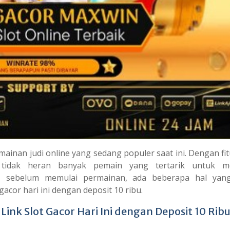
inan judi online yang sedang populer saat ini. Dengan fitu
 tidak heran banyak pemain yang tertarik untuk m
, sebelum memulai permainan, ada beberapa hal yang
 gacor hari ini dengan deposit 10 ribu.
Link Slot Gacor Hari Ini dengan Deposit 10 Rib