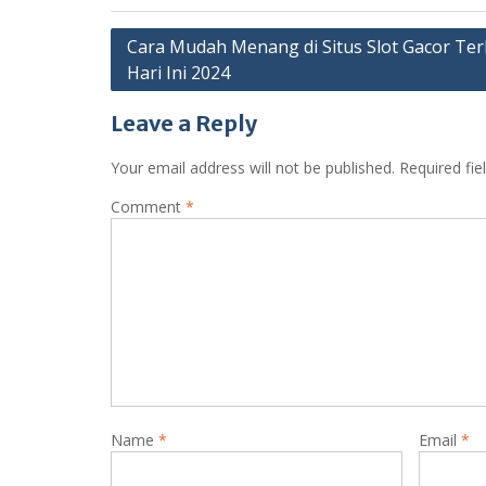
Post
Cara Mudah Menang di Situs Slot Gacor Te
Hari Ini 2024
navigation
Leave a Reply
Your email address will not be published.
Required fi
Comment
*
Name
*
Email
*