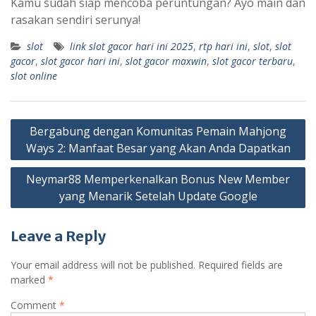
Kamu sudah siap mencoba peruntungan? Ayo main dan
rasakan sendiri serunya!
slot
link slot gacor hari ini 2025
,
rtp hari ini
,
slot
,
slot
gacor
,
slot gacor hari ini
,
slot gacor maxwin
,
slot gacor terbaru
,
slot online
Post
Bergabung dengan Komunitas Pemain Mahjong
navigation
Ways 2: Manfaat Besar yang Akan Anda Dapatkan
Neymar88 Memperkenalkan Bonus New Member
yang Menarik Setelah Update Google
Leave a Reply
Your email address will not be published.
Required fields are
marked
*
Comment
*