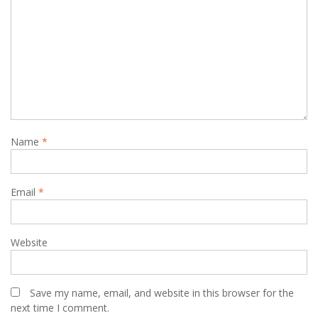
Name
*
Email
*
Website
Save my name, email, and website in this browser for the
next time I comment.