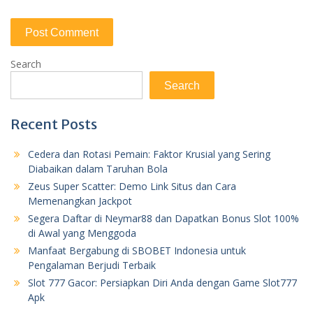
Search
Search
Recent Posts
Cedera dan Rotasi Pemain: Faktor Krusial yang Sering
Diabaikan dalam Taruhan Bola
Zeus Super Scatter: Demo Link Situs dan Cara
Memenangkan Jackpot
Segera Daftar di Neymar88 dan Dapatkan Bonus Slot 100%
di Awal yang Menggoda
Manfaat Bergabung di SBOBET Indonesia untuk
Pengalaman Berjudi Terbaik
Slot 777 Gacor: Persiapkan Diri Anda dengan Game Slot777
Apk