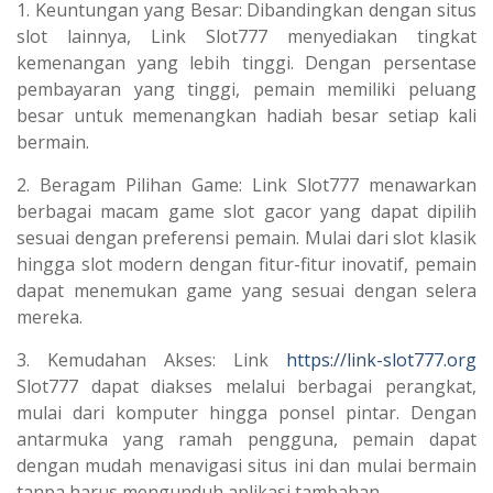
1. Keuntungan yang Besar: Dibandingkan dengan situs
slot lainnya, Link Slot777 menyediakan tingkat
kemenangan yang lebih tinggi. Dengan persentase
pembayaran yang tinggi, pemain memiliki peluang
besar untuk memenangkan hadiah besar setiap kali
bermain.
2. Beragam Pilihan Game: Link Slot777 menawarkan
berbagai macam game slot gacor yang dapat dipilih
sesuai dengan preferensi pemain. Mulai dari slot klasik
hingga slot modern dengan fitur-fitur inovatif, pemain
dapat menemukan game yang sesuai dengan selera
mereka.
3. Kemudahan Akses: Link
https://link-slot777.org
Slot777 dapat diakses melalui berbagai perangkat,
mulai dari komputer hingga ponsel pintar. Dengan
antarmuka yang ramah pengguna, pemain dapat
dengan mudah menavigasi situs ini dan mulai bermain
tanpa harus mengunduh aplikasi tambahan.