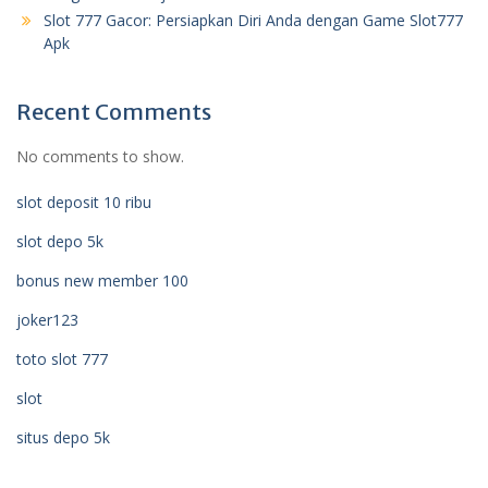
Slot 777 Gacor: Persiapkan Diri Anda dengan Game Slot777
Apk
Recent Comments
No comments to show.
slot deposit 10 ribu
slot depo 5k
bonus new member 100
joker123
toto slot 777
slot
situs depo 5k