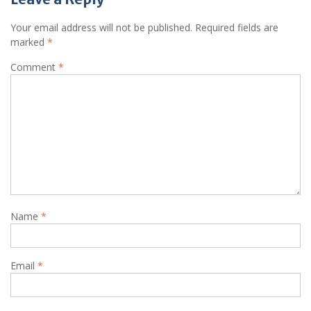
Your email address will not be published.
Required fields are
marked
*
Comment
*
Name
*
Email
*