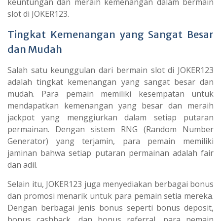
keuntungan dan meraih kemenangan dalam bermain
slot di JOKER123.
Tingkat Kemenangan yang Sangat Besar
dan Mudah
Salah satu keunggulan dari bermain slot di JOKER123
adalah tingkat kemenangan yang sangat besar dan
mudah. Para pemain memiliki kesempatan untuk
mendapatkan kemenangan yang besar dan meraih
jackpot yang menggiurkan dalam setiap putaran
permainan. Dengan sistem RNG (Random Number
Generator) yang terjamin, para pemain memiliki
jaminan bahwa setiap putaran permainan adalah fair
dan adil.
Selain itu, JOKER123 juga menyediakan berbagai bonus
dan promosi menarik untuk para pemain setia mereka.
Dengan berbagai jenis bonus seperti bonus deposit,
bonus cashback, dan bonus referral, para pemain