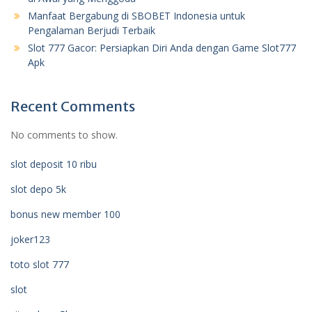
Manfaat Bergabung di SBOBET Indonesia untuk
Pengalaman Berjudi Terbaik
Slot 777 Gacor: Persiapkan Diri Anda dengan Game Slot777
Apk
Recent Comments
No comments to show.
slot deposit 10 ribu
slot depo 5k
bonus new member 100
joker123
toto slot 777
slot