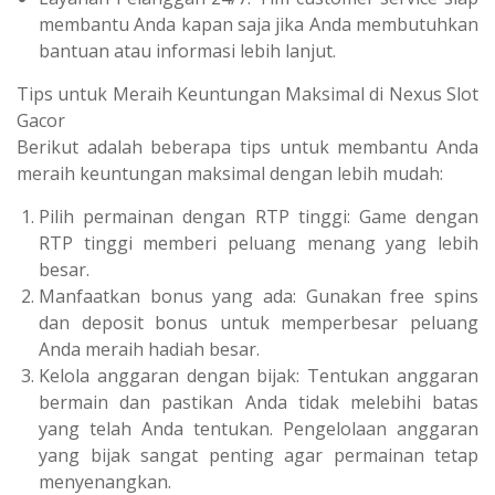
membantu Anda kapan saja jika Anda membutuhkan
bantuan atau informasi lebih lanjut.
Tips untuk Meraih Keuntungan Maksimal di Nexus Slot
Gacor
Berikut adalah beberapa tips untuk membantu Anda
meraih keuntungan maksimal dengan lebih mudah:
Pilih permainan dengan RTP tinggi: Game dengan
RTP tinggi memberi peluang menang yang lebih
besar.
Manfaatkan bonus yang ada: Gunakan free spins
dan deposit bonus untuk memperbesar peluang
Anda meraih hadiah besar.
Kelola anggaran dengan bijak: Tentukan anggaran
bermain dan pastikan Anda tidak melebihi batas
yang telah Anda tentukan. Pengelolaan anggaran
yang bijak sangat penting agar permainan tetap
menyenangkan.