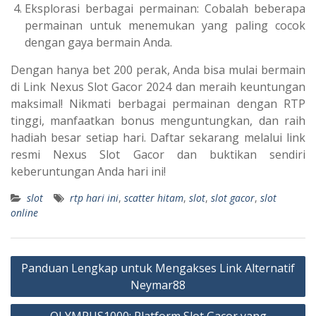
Eksplorasi berbagai permainan: Cobalah beberapa
permainan untuk menemukan yang paling cocok
dengan gaya bermain Anda.
Dengan hanya bet 200 perak, Anda bisa mulai bermain
di Link Nexus Slot Gacor 2024 dan meraih keuntungan
maksimal! Nikmati berbagai permainan dengan RTP
tinggi, manfaatkan bonus menguntungkan, dan raih
hadiah besar setiap hari. Daftar sekarang melalui link
resmi Nexus Slot Gacor dan buktikan sendiri
keberuntungan Anda hari ini!
slot
rtp hari ini
,
scatter hitam
,
slot
,
slot gacor
,
slot
online
Post
Panduan Lengkap untuk Mengakses Link Alternatif
navigation
Neymar88
OLYMPUS1000: Platform Slot Gacor yang