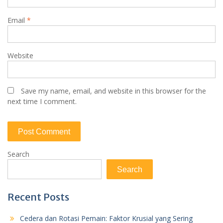
Email
*
Website
Save my name, email, and website in this browser for the
next time I comment.
Search
Search
Recent Posts
Cedera dan Rotasi Pemain: Faktor Krusial yang Sering