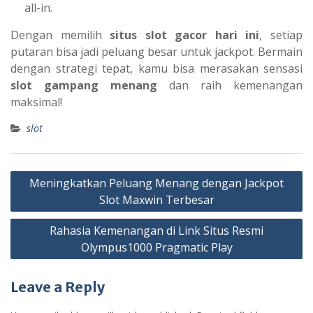
all-in.
Dengan memilih
situs slot gacor hari ini
, setiap
putaran bisa jadi peluang besar untuk jackpot. Bermain
dengan strategi tepat, kamu bisa merasakan sensasi
slot gampang menang
dan raih kemenangan
maksimal!
slot
Post
Meningkatkan Peluang Menang dengan Jackpot
navigation
Slot Maxwin Terbesar
Rahasia Kemenangan di Link Situs Resmi
Olympus1000 Pragmatic Play
Leave a Reply