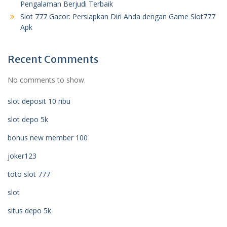
Pengalaman Berjudi Terbaik
Slot 777 Gacor: Persiapkan Diri Anda dengan Game Slot777
Apk
Recent Comments
No comments to show.
slot deposit 10 ribu
slot depo 5k
bonus new member 100
joker123
toto slot 777
slot
situs depo 5k