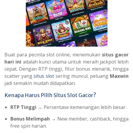
Buat para pecinta slot online, menemukan
situs gacor
hari ini
adalah kunci utama untuk meraih jackpot lebih
cepat. Dengan RTP tinggi, fitur bonus menarik, hingga
scatter yang
situs slot
sering muncul, peluang
Maxwin
jadi semakin mudah didapatkan.
Kenapa Harus Pilih Situs Slot Gacor?
RTP Tinggi
→ Persentase kemenangan lebih besar.
Bonus Melimpah
→ New member, cashback, hingga
free spin harian.