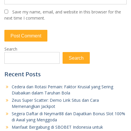
Save my name, email, and website in this browser for the
next time I comment.
Search
Search
Recent Posts
Cedera dan Rotasi Pemain: Faktor Krusial yang Sering
Diabaikan dalam Taruhan Bola
Zeus Super Scatter: Demo Link Situs dan Cara
Memenangkan Jackpot
Segera Daftar di Neymar88 dan Dapatkan Bonus Slot 100%
di Awal yang Menggoda
Manfaat Bergabung di SBOBET Indonesia untuk