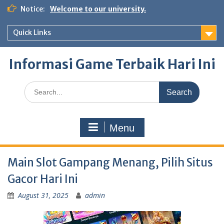
Skip
Notice:
Welcome to our university.
to
content
Quick Links
Informasi Game Terbaik Hari Ini
Search
for:
Menu
Main Slot Gampang Menang, Pilih Situs
Gacor Hari Ini
August 31, 2025
admin