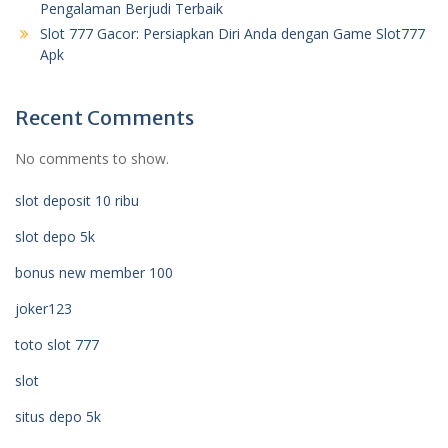
Pengalaman Berjudi Terbaik
Slot 777 Gacor: Persiapkan Diri Anda dengan Game Slot777
Apk
Recent Comments
No comments to show.
slot deposit 10 ribu
slot depo 5k
bonus new member 100
joker123
toto slot 777
slot
situs depo 5k