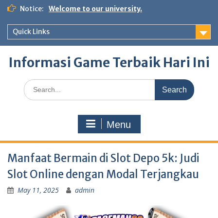
Skip
Notice:
Welcome to our university.
to
content
Quick Links
Informasi Game Terbaik Hari Ini
Search
for:
Menu
Manfaat Bermain di Slot Depo 5k: Judi
Slot Online dengan Modal Terjangkau
May 11, 2025
admin