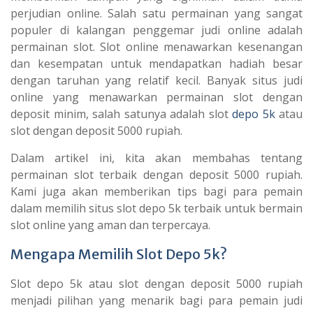
perjudian online. Salah satu permainan yang sangat
populer di kalangan penggemar judi online adalah
permainan slot. Slot online menawarkan kesenangan
dan kesempatan untuk mendapatkan hadiah besar
dengan taruhan yang relatif kecil. Banyak situs judi
online yang menawarkan permainan slot dengan
deposit minim, salah satunya adalah slot
depo 5k
atau
slot dengan deposit 5000 rupiah.
Dalam artikel ini, kita akan membahas tentang
permainan slot terbaik dengan deposit 5000 rupiah.
Kami juga akan memberikan tips bagi para pemain
dalam memilih situs slot depo 5k terbaik untuk bermain
slot online yang aman dan terpercaya.
Mengapa Memilih Slot Depo 5k?
Slot depo 5k atau slot dengan deposit 5000 rupiah
menjadi pilihan yang menarik bagi para pemain judi