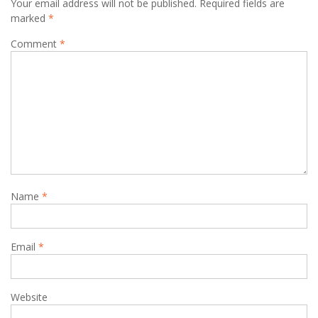
Your email address will not be published.
Required fields are
marked
*
Comment
*
Name
*
Email
*
Website