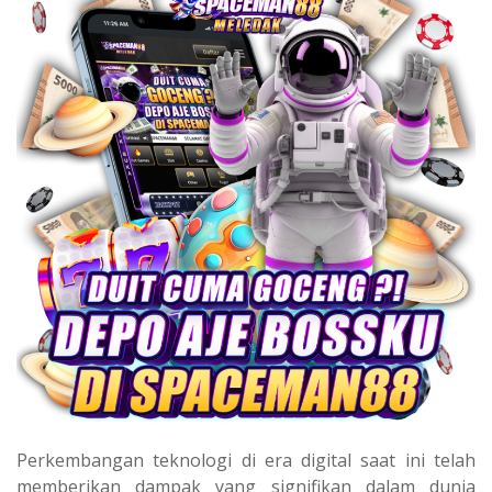
Perkembangan teknologi di era digital saat ini telah
memberikan dampak yang signifikan dalam dunia