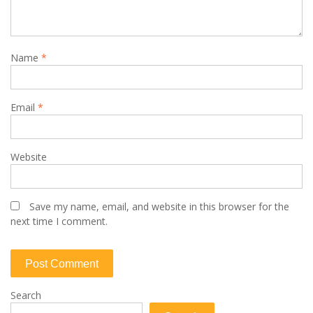
Name
*
Email
*
Website
Save my name, email, and website in this browser for the
next time I comment.
Search