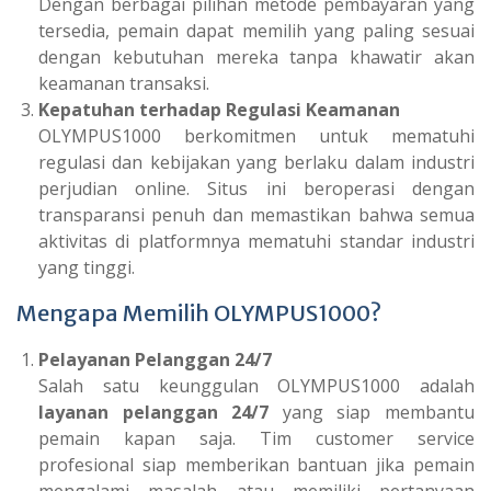
Dengan berbagai pilihan metode pembayaran yang
tersedia, pemain dapat memilih yang paling sesuai
dengan kebutuhan mereka tanpa khawatir akan
keamanan transaksi.
Kepatuhan terhadap Regulasi Keamanan
OLYMPUS1000 berkomitmen untuk mematuhi
regulasi dan kebijakan yang berlaku dalam industri
perjudian online. Situs ini beroperasi dengan
transparansi penuh dan memastikan bahwa semua
aktivitas di platformnya mematuhi standar industri
yang tinggi.
Mengapa Memilih OLYMPUS1000?
Pelayanan Pelanggan 24/7
Salah satu keunggulan OLYMPUS1000 adalah
layanan pelanggan 24/7
yang siap membantu
pemain kapan saja. Tim customer service
profesional siap memberikan bantuan jika pemain