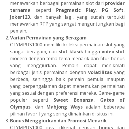
menawarkan berbagai permainan slot dari
provider
ternama
seperti
Pragmatic Play
,
PG Soft
,
Joker123
, dan banyak lagi, yang sudah terbukti
menawarkan RTP yang sangat menguntungkan bagi
pemain.
Varian Permainan yang Beragam
OLYMPUS1000 memiliki koleksi permainan slot yang
sangat beragam, dari
slot klasik
hingga
video slot
modern dengan tema-tema menarik dan fitur bonus
yang menggiurkan. Pemain dapat menikmati
berbagai jenis permainan dengan
volatilitas
yang
berbeda, sehingga baik pemain pemula maupun
yang berpengalaman dapat menemukan permainan
yang sesuai dengan preferensi mereka. Game-game
populer seperti
Sweet Bonanza
,
Gates of
Olympus
, dan
Mahjong Ways
adalah beberapa
pilihan favorit yang sering dimainkan di situs ini.
Bonus Menggiurkan dan Promosi Menarik
OLYMPUS1000 juga dikenal dengan
bonus
dan