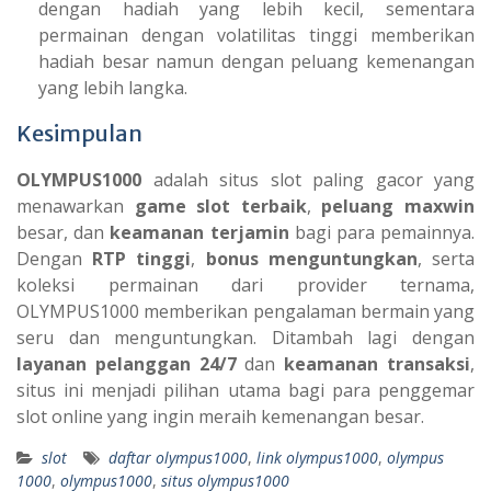
dengan hadiah yang lebih kecil, sementara
permainan dengan volatilitas tinggi memberikan
hadiah besar namun dengan peluang kemenangan
yang lebih langka.
Kesimpulan
OLYMPUS1000
adalah situs slot paling gacor yang
menawarkan
game slot terbaik
,
peluang maxwin
besar, dan
keamanan terjamin
bagi para pemainnya.
Dengan
RTP tinggi
,
bonus menguntungkan
, serta
koleksi permainan dari provider ternama,
OLYMPUS1000 memberikan pengalaman bermain yang
seru dan menguntungkan. Ditambah lagi dengan
layanan pelanggan 24/7
dan
keamanan transaksi
,
situs ini menjadi pilihan utama bagi para penggemar
slot online yang ingin meraih kemenangan besar.
slot
daftar olympus1000
,
link olympus1000
,
olympus
1000
,
olympus1000
,
situs olympus1000