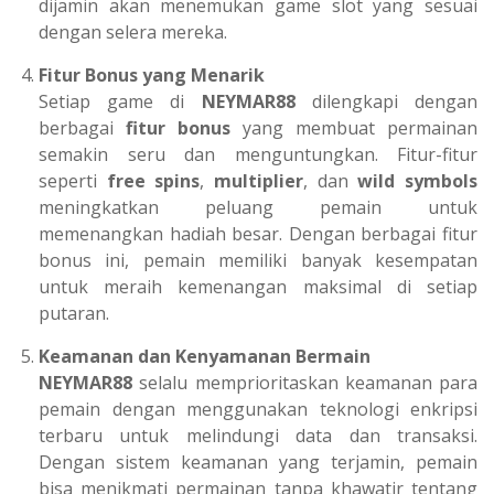
dijamin akan menemukan game slot yang sesuai
dengan selera mereka.
Fitur Bonus yang Menarik
Setiap game di
NEYMAR88
dilengkapi dengan
berbagai
fitur bonus
yang membuat permainan
semakin seru dan menguntungkan. Fitur-fitur
seperti
free spins
,
multiplier
, dan
wild symbols
meningkatkan peluang pemain untuk
memenangkan hadiah besar. Dengan berbagai fitur
bonus ini, pemain memiliki banyak kesempatan
untuk meraih kemenangan maksimal di setiap
putaran.
Keamanan dan Kenyamanan Bermain
NEYMAR88
selalu memprioritaskan keamanan para
pemain dengan menggunakan teknologi enkripsi
terbaru untuk melindungi data dan transaksi.
Dengan sistem keamanan yang terjamin, pemain
bisa menikmati permainan tanpa khawatir tentang