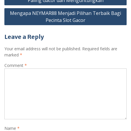
Paling Gacor dan Menguntungkan
Mengapa NEYMAR88 Menjadi Pilihan Terbaik Bagi
Pecinta Slot Gacor
Leave a Reply
Your email address will not be published.
Required fields are
marked
*
Comment
*
Name
*