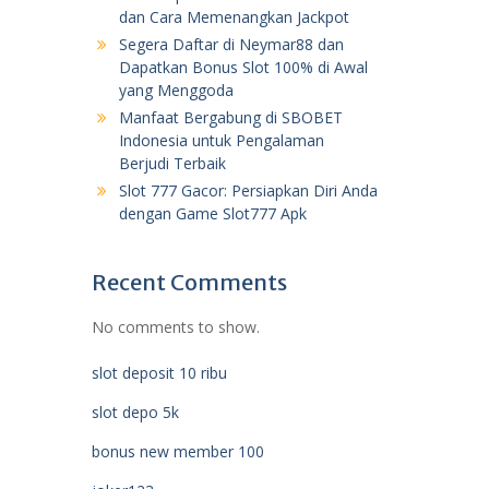
dan Cara Memenangkan Jackpot
Segera Daftar di Neymar88 dan
Dapatkan Bonus Slot 100% di Awal
yang Menggoda
Manfaat Bergabung di SBOBET
Indonesia untuk Pengalaman
Berjudi Terbaik
Slot 777 Gacor: Persiapkan Diri Anda
dengan Game Slot777 Apk
Recent Comments
No comments to show.
slot deposit 10 ribu
slot depo 5k
bonus new member 100