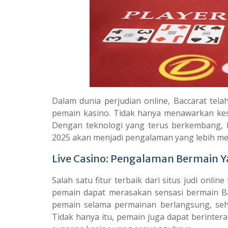
Dalam dunia perjudian online, Baccarat tel
pemain kasino. Tidak hanya menawarkan kes
Dengan teknologi yang terus berkembang, be
2025 akan menjadi pengalaman yang lebih m
Live Casino: Pengalaman Bermain 
Salah satu fitur terbaik dari situs judi onlin
pemain dapat merasakan sensasi bermain Bac
pemain selama permainan berlangsung, seh
Tidak hanya itu, pemain juga dapat berinter