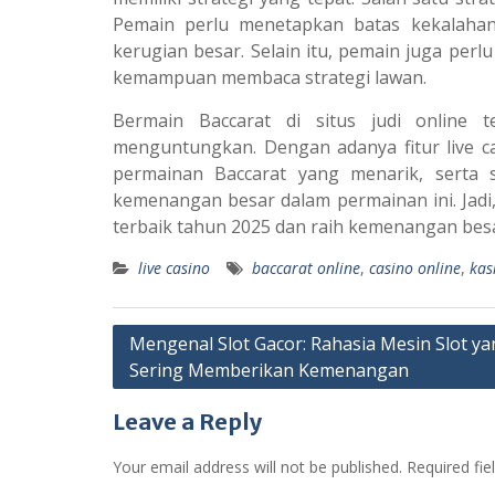
Pemain perlu menetapkan batas kekalahan
kerugian besar. Selain itu, pemain juga pe
kemampuan membaca strategi lawan.
Bermain Baccarat di situs judi online
menguntungkan. Dengan adanya fitur live 
permainan Baccarat yang menarik, serta 
kemenangan besar dalam permainan ini. Jadi,
terbaik tahun 2025 dan raih kemenangan bes
live casino
baccarat online
,
casino online
,
kas
Post
Mengenal Slot Gacor: Rahasia Mesin Slot y
Sering Memberikan Kemenangan
navigation
Leave a Reply
Your email address will not be published.
Required fi