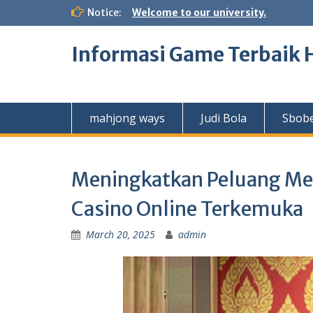
Skip
Notice:
Welcome to our university.
to
content
Informasi Game Terbaik H
mahjong ways
Judi Bola
Sbob
Meningkatkan Peluang Men
Casino Online Terkemuka
March 20, 2025
admin