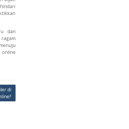
hindari
ktikkan
ru dan
, ragam
 menuju
 online
er di
line?