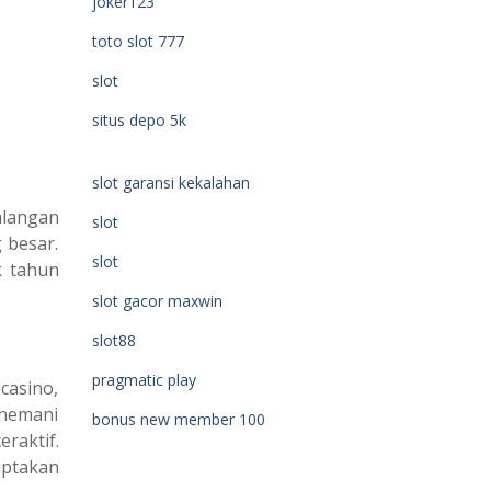
joker123
toto slot 777
slot
situs depo 5k
slot garansi kekalahan
alangan
slot
 besar.
slot
k tahun
slot gacor maxwin
slot88
pragmatic play
 casino,
enemani
bonus new member 100
raktif.
iptakan