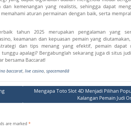
 dan kemenangan yang realistis, sehingga dapat meng
rlu memahami aturan permainan dengan baik, serta mempra
 terbaik tahun 2025 merupakan pengalaman yang se
casino, keamanan dan kepuasan pemain yang diutamakan
strategi dan tips menang yang efektif, pemain dapat
 tunggu apalagi? Bergabunglah sekarang juga di situs judi
ar bersama Baccarat!
ino baccarat
,
live casino
,
spaceman88
ang
Mengapa Toto Slot 4D Menjadi Pilihan Popul
Kalangan Pemain Judi On
elds are marked
*