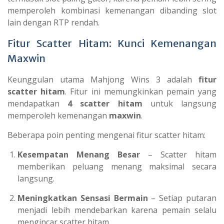
memperoleh kombinasi kemenangan dibanding slot
lain dengan RTP rendah.
Fitur Scatter Hitam: Kunci Kemenangan
Maxwin
Keunggulan utama Mahjong Wins 3 adalah
fitur
scatter hitam
. Fitur ini memungkinkan pemain yang
mendapatkan
4 scatter hitam
untuk langsung
memperoleh kemenangan
maxwin
.
Beberapa poin penting mengenai fitur scatter hitam:
Kesempatan Menang Besar
– Scatter hitam
memberikan peluang menang maksimal secara
langsung.
Meningkatkan Sensasi Bermain
– Setiap putaran
menjadi lebih mendebarkan karena pemain selalu
mengincar scatter hitam.