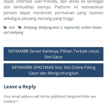
cepat, interface user-friendly, dan akses ke berbagai
slot berkualitas lainnya. Platform ini memastikan
pemain dapat menikmati permainan yang nyaman
sekaligus peluang menang yang tinggi.
slot
Mahjong
,
Mahjong wins 3
,
neymar88
,
scatter hitam
,
slot mahjong
Post
NEYMAR88: Server Kamboja, Pilihan Terbaik untuk
navigation
Slot Gacor
NEYMAR88: SPACEMAN Slot, Slot Online Paling
Gacor dan Menguntungkan
Leave a Reply
Your email address will not be published.
Required fields are
marked
*