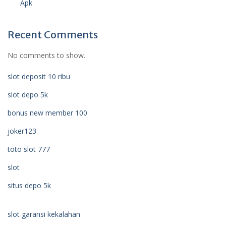
Apk
Recent Comments
No comments to show.
slot deposit 10 ribu
slot depo 5k
bonus new member 100
joker123
toto slot 777
slot
situs depo 5k
slot garansi kekalahan