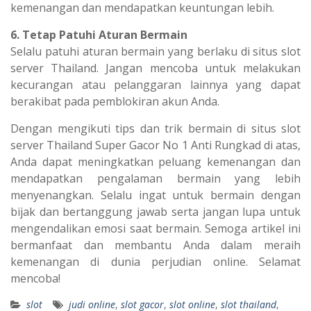
kemenangan dan mendapatkan keuntungan lebih.
6. Tetap Patuhi Aturan Bermain
Selalu patuhi aturan bermain yang berlaku di situs slot
server Thailand. Jangan mencoba untuk melakukan
kecurangan atau pelanggaran lainnya yang dapat
berakibat pada pemblokiran akun Anda.
Dengan mengikuti tips dan trik bermain di situs slot
server Thailand Super Gacor No 1 Anti Rungkad di atas,
Anda dapat meningkatkan peluang kemenangan dan
mendapatkan pengalaman bermain yang lebih
menyenangkan. Selalu ingat untuk bermain dengan
bijak dan bertanggung jawab serta jangan lupa untuk
mengendalikan emosi saat bermain. Semoga artikel ini
bermanfaat dan membantu Anda dalam meraih
kemenangan di dunia perjudian online. Selamat
mencoba!
slot
judi online
,
slot gacor
,
slot online
,
slot thailand
,