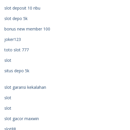
slot deposit 10 ribu
slot depo 5k
bonus new member 100
joker123
toto slot 777
slot
situs depo 5k
slot garansi kekalahan
slot
slot
slot gacor maxwin
slot88