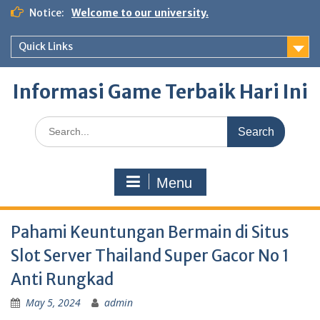
Skip
Notice:
Welcome to our university.
to
content
Quick Links
Informasi Game Terbaik Hari Ini
Search
for:
Menu
Pahami Keuntungan Bermain di Situs
Slot Server Thailand Super Gacor No 1
Anti Rungkad
May 5, 2024
admin