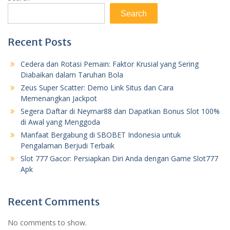
Search
Recent Posts
Cedera dan Rotasi Pemain: Faktor Krusial yang Sering
Diabaikan dalam Taruhan Bola
Zeus Super Scatter: Demo Link Situs dan Cara
Memenangkan Jackpot
Segera Daftar di Neymar88 dan Dapatkan Bonus Slot 100%
di Awal yang Menggoda
Manfaat Bergabung di SBOBET Indonesia untuk
Pengalaman Berjudi Terbaik
Slot 777 Gacor: Persiapkan Diri Anda dengan Game Slot777
Apk
Recent Comments
No comments to show.