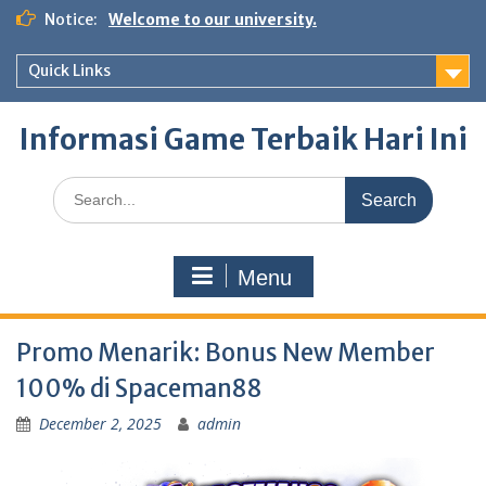
Skip
Notice:
Welcome to our university.
to
content
Quick Links
Informasi Game Terbaik Hari Ini
Search
for:
Menu
Promo Menarik: Bonus New Member
100% di Spaceman88
December 2, 2025
admin