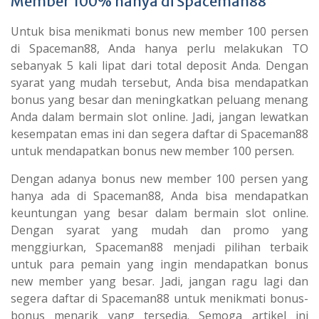
Member 100% hanya di Spaceman88
Untuk bisa menikmati bonus new member 100 persen
di Spaceman88, Anda hanya perlu melakukan TO
sebanyak 5 kali lipat dari total deposit Anda. Dengan
syarat yang mudah tersebut, Anda bisa mendapatkan
bonus yang besar dan meningkatkan peluang menang
Anda dalam bermain slot online. Jadi, jangan lewatkan
kesempatan emas ini dan segera daftar di Spaceman88
untuk mendapatkan bonus new member 100 persen.
Dengan adanya bonus new member 100 persen yang
hanya ada di Spaceman88, Anda bisa mendapatkan
keuntungan yang besar dalam bermain slot online.
Dengan syarat yang mudah dan promo yang
menggiurkan, Spaceman88 menjadi pilihan terbaik
untuk para pemain yang ingin mendapatkan bonus
new member yang besar. Jadi, jangan ragu lagi dan
segera daftar di Spaceman88 untuk menikmati bonus-
bonus menarik yang tersedia. Semoga artikel ini