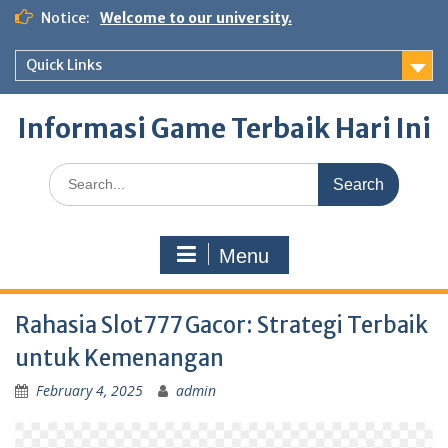
Skip
Notice:
Welcome to our university.
to
content
Quick Links
Informasi Game Terbaik Hari Ini
Search
for:
Menu
Rahasia Slot777 Gacor: Strategi Terbaik
untuk Kemenangan
February 4, 2025
admin