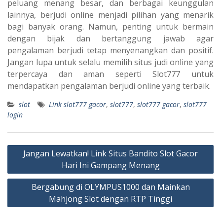
peluang menang besar, dan berbagai keunggulan
lainnya, berjudi online menjadi pilihan yang menarik
bagi banyak orang. Namun, penting untuk bermain
dengan bijak dan bertanggung jawab agar
pengalaman berjudi tetap menyenangkan dan positif.
Jangan lupa untuk selalu memilih situs judi online yang
terpercaya dan aman seperti Slot777 untuk
mendapatkan pengalaman berjudi online yang terbaik.
slot
Link slot777 gacor
,
slot777
,
slot777 gacor
,
slot777
login
Post
Jangan Lewatkan! Link Situs Bandito Slot Gacor
navigation
Hari Ini Gampang Menang
Bergabung di OLYMPUS1000 dan Mainkan
Mahjong Slot dengan RTP Tinggi