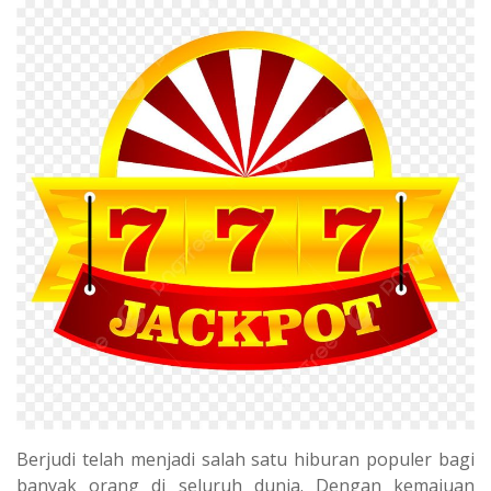
Berjudi telah menjadi salah satu hiburan populer bagi
banyak orang di seluruh dunia. Dengan kemajuan