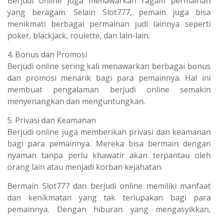
Berjudi online juga menawarkan ragam permainan
yang beragam. Selain Slot777, pemain juga bisa
menikmati berbagai permainan judi lainnya seperti
poker, blackjack, roulette, dan lain-lain.
4. Bonus dan Promosi
Berjudi online sering kali menawarkan berbagai bonus
dan promosi menarik bagi para pemainnya. Hal ini
membuat pengalaman berjudi online semakin
menyenangkan dan menguntungkan.
5. Privasi dan Keamanan
Berjudi online juga memberikan privasi dan keamanan
bagi para pemainnya. Mereka bisa bermain dengan
nyaman tanpa perlu khawatir akan terpantau oleh
orang lain atau menjadi korban kejahatan.
Bermain Slot777 dan berjudi online memiliki manfaat
dan kenikmatan yang tak terlupakan bagi para
pemainnya. Dengan hiburan yang mengasyikkan,