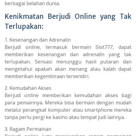
berbagai belahan dunia.
Kenikmatan Berjudi Online yang Tak
Terlupakan:
1. Kesenangan dan Adrenalin
Berjudi online, termasuk bermain Slot777, dapat
memberikan kesenangan dan adrenalin yang tak
terlupakan. Sensasi menunggu hasil putaran dan
mengetahui apakah akan menang atau kalah dapat
memberikan kegembiraan tersendiri.
2. Kemudahan Akses
Berjudi online memberikan kemudahan akses bagi
para pemainnya. Mereka bisa bermain dengan mudah
melalui perangkat komputer atau smartphone mereka
tanpa perlu pergi ke kasino atau tempat judi lainnya.
3. Ragam Permainan