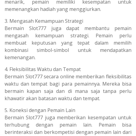
menarik, pemain memiliki kesempatan untuk
memenangkan hadiah yang menggiurkan.
3. Mengasah Kemampuan Strategi
Bermain Slot777 juga dapat membantu pemain
mengasah kemampuan strategi. Pemain perlu
membuat keputusan yang tepat dalam memilih
kombinasi simbol-simbol untuk mendapatkan
kemenangan.
4. Fleksibilitas Waktu dan Tempat
Bermain Slot777 secara online memberikan fleksibilitas
waktu dan tempat bagi para pemainnya. Mereka bisa
bermain kapan saja dan di mana saja tanpa perlu
khawatir akan batasan waktu dan tempat.
5. Koneksi dengan Pemain Lain
Bermain Slot777 juga memberikan kesempatan untuk
terhubung dengan pemain lain. Pemain bisa
berinteraksi dan berkompetisi dengan pemain lain dari