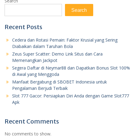
Search
Search
Recent Posts
Cedera dan Rotasi Pemain: Faktor Krusial yang Sering
Diabaikan dalam Taruhan Bola
Zeus Super Scatter: Demo Link Situs dan Cara
Memenangkan Jackpot
Segera Daftar di Neymar88 dan Dapatkan Bonus Slot 100%
di Awal yang Menggoda
Manfaat Bergabung di SBOBET Indonesia untuk
Pengalaman Berjudi Terbaik
Slot 777 Gacor: Persiapkan Diri Anda dengan Game Slot777
Apk
Recent Comments
No comments to show.