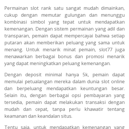
Permainan slot rank satu sangat mudah dimainkan,
cukup dengan memutar gulungan dan menunggu
kombinasi simbol yang tepat untuk mendapatkan
kemenangan. Dengan sistem permainan yang adil dan
transparan, pemain dapat mempercayai bahwa setiap
putaran akan memberikan peluang yang sama untuk
menang. Untuk menarik minat pemain, slot77 juga
menawarkan berbagai bonus dan promosi menarik
yang dapat meningkatkan peluang kemenangan.
Dengan deposit minimal hanya 5k, pemain dapat
memulai petualangan mereka dalam dunia slot online
dan berpeluang mendapatkan keuntungan besar.
Selain itu, dengan berbagai opsi pembayaran yang
tersedia, pemain dapat melakukan transaksi dengan
mudah dan cepat, tanpa perlu khawatir tentang
keamanan dan keandalan situs.
Tentu saja, untuk mendapatkan kemenangan yang