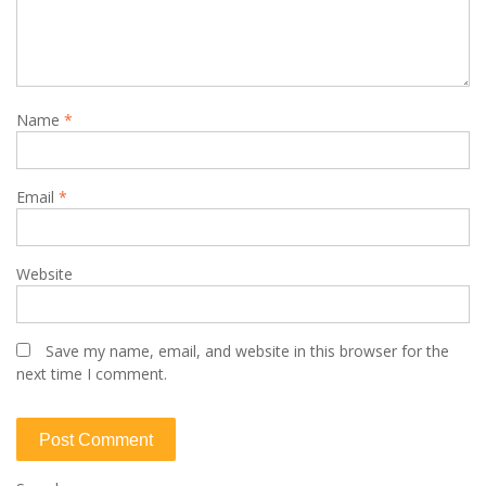
Name
*
Email
*
Website
Save my name, email, and website in this browser for the
next time I comment.