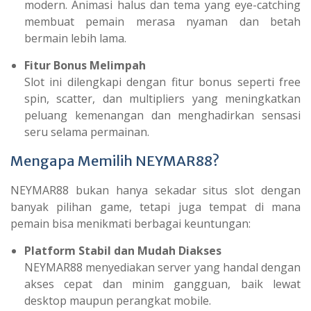
modern. Animasi halus dan tema yang eye-catching
membuat pemain merasa nyaman dan betah
bermain lebih lama.
Fitur Bonus Melimpah
Slot ini dilengkapi dengan fitur bonus seperti free
spin, scatter, dan multipliers yang meningkatkan
peluang kemenangan dan menghadirkan sensasi
seru selama permainan.
Mengapa Memilih NEYMAR88?
NEYMAR88 bukan hanya sekadar situs slot dengan
banyak pilihan game, tetapi juga tempat di mana
pemain bisa menikmati berbagai keuntungan:
Platform Stabil dan Mudah Diakses
NEYMAR88 menyediakan server yang handal dengan
akses cepat dan minim gangguan, baik lewat
desktop maupun perangkat mobile.