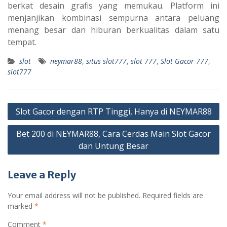
berkat desain grafis yang memukau. Platform ini
menjanjikan kombinasi sempurna antara peluang
menang besar dan hiburan berkualitas dalam satu
tempat.
slot
neymar88
,
situs slot777
,
slot 777
,
Slot Gacor 777
,
slot777
Post
Slot Gacor dengan RTP Tinggi, Hanya di NEYMAR88
navigation
Bet 200 di NEYMAR88, Cara Cerdas Main Slot Gacor
dan Untung Besar
Leave a Reply
Your email address will not be published.
Required fields are
marked
*
Comment
*