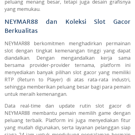
peluang menang besar, tetapi juga desain grafisnya
yang memukau.
NEYMAR88 dan Koleksi Slot Gacor
Berkualitas
NEYMAR88 berkomitmen menghadirkan permainan
slot dengan tingkat kemenangan tinggi yang dapat
diandalkan. Dengan mengandalkan kerja sama
bersama provider-provider ternama, platform ini
menyediakan banyak pilihan slot gacor yang memiliki
RTP (Return to Player) di atas rata-rata industri,
sehingga memberikan peluang besar bagi para pemain
untuk meraih kemenangan.
Data real-time dan update rutin slot gacor di
NEYMAR88 membantu pemain memilih game dengan
peluang terbaik. Platform ini juga menyediakan fitur
yang mudah digunakan, serta layanan pelanggan siap
siaga 24 jam untuk mendukung pengalaman bermain