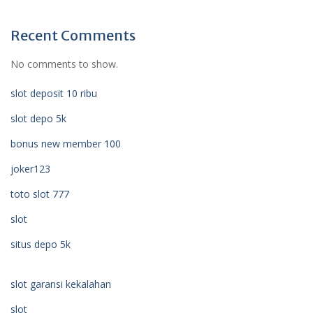
Recent Comments
No comments to show.
slot deposit 10 ribu
slot depo 5k
bonus new member 100
joker123
toto slot 777
slot
situs depo 5k
slot garansi kekalahan
slot