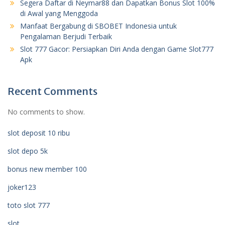
Segera Daftar di Neymar88 dan Dapatkan Bonus Slot 100%
di Awal yang Menggoda
Manfaat Bergabung di SBOBET Indonesia untuk
Pengalaman Berjudi Terbaik
Slot 777 Gacor: Persiapkan Diri Anda dengan Game Slot777
Apk
Recent Comments
No comments to show.
slot deposit 10 ribu
slot depo 5k
bonus new member 100
joker123
toto slot 777
slot