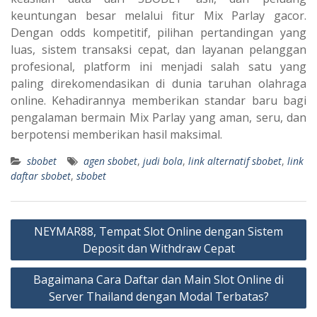
keuntungan besar melalui fitur Mix Parlay gacor.
Dengan odds kompetitif, pilihan pertandingan yang
luas, sistem transaksi cepat, dan layanan pelanggan
profesional, platform ini menjadi salah satu yang
paling direkomendasikan di dunia taruhan olahraga
online. Kehadirannya memberikan standar baru bagi
pengalaman bermain Mix Parlay yang aman, seru, dan
berpotensi memberikan hasil maksimal.
sbobet
agen sbobet
,
judi bola
,
link alternatif sbobet
,
link
daftar sbobet
,
sbobet
Post
NEYMAR88, Tempat Slot Online dengan Sistem
navigation
Deposit dan Withdraw Cepat
Bagaimana Cara Daftar dan Main Slot Online di
Server Thailand dengan Modal Terbatas?