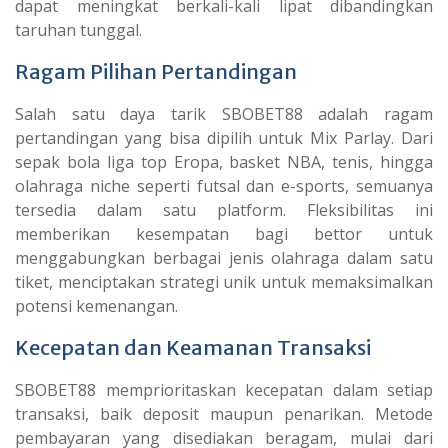
dapat meningkat berkali-kali lipat dibandingkan
taruhan tunggal.
Ragam Pilihan Pertandingan
Salah satu daya tarik SBOBET88 adalah ragam
pertandingan yang bisa dipilih untuk Mix Parlay. Dari
sepak bola liga top Eropa, basket NBA, tenis, hingga
olahraga niche seperti futsal dan e-sports, semuanya
tersedia dalam satu platform. Fleksibilitas ini
memberikan kesempatan bagi bettor untuk
menggabungkan berbagai jenis olahraga dalam satu
tiket, menciptakan strategi unik untuk memaksimalkan
potensi kemenangan.
Kecepatan dan Keamanan Transaksi
SBOBET88 memprioritaskan kecepatan dalam setiap
transaksi, baik deposit maupun penarikan. Metode
pembayaran yang disediakan beragam, mulai dari