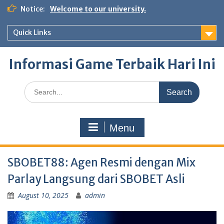
Skip
Notice:
Welcome to our university.
to
content
Quick Links
Informasi Game Terbaik Hari Ini
Search
for:
Menu
SBOBET88: Agen Resmi dengan Mix
Parlay Langsung dari SBOBET Asli
August 10, 2025
admin