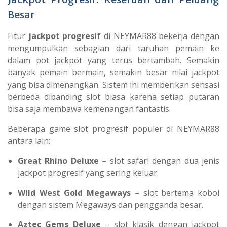
Besar
Fitur
jackpot progresif
di NEYMAR88 bekerja dengan
mengumpulkan sebagian dari taruhan pemain ke
dalam pot jackpot yang terus bertambah. Semakin
banyak pemain bermain, semakin besar nilai jackpot
yang bisa dimenangkan. Sistem ini memberikan sensasi
berbeda dibanding slot biasa karena setiap putaran
bisa saja membawa kemenangan fantastis.
Beberapa game slot progresif populer di NEYMAR88
antara lain:
Great Rhino Deluxe
– slot safari dengan dua jenis
jackpot progresif yang sering keluar.
Wild West Gold Megaways
– slot bertema koboi
dengan sistem Megaways dan pengganda besar.
Aztec Gems Deluxe
– slot klasik dengan jackpot