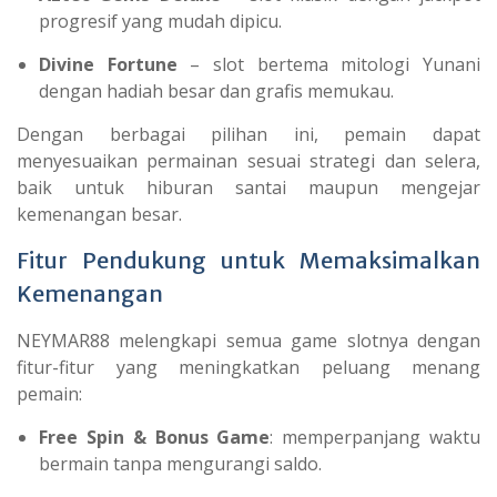
progresif yang mudah dipicu.
Divine Fortune
– slot bertema mitologi Yunani
dengan hadiah besar dan grafis memukau.
Dengan berbagai pilihan ini, pemain dapat
menyesuaikan permainan sesuai strategi dan selera,
baik untuk hiburan santai maupun mengejar
kemenangan besar.
Fitur Pendukung untuk Memaksimalkan
Kemenangan
NEYMAR88 melengkapi semua game slotnya dengan
fitur-fitur yang meningkatkan peluang menang
pemain:
Free Spin & Bonus Game
: memperpanjang waktu
bermain tanpa mengurangi saldo.