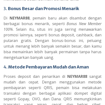
3.
Bonus Besar dan Promosi Menarik
Di
NEYMAR88
, pemain baru akan disambut dengan
berbagai bonus menarik, seperti
Bonus New Member
100%
. Selain itu, situs ini juga sering menawarkan
promosi lainnya, seperti bonus deposit, cashback, dan
putaran gratis. Dengan bonus-bonus ini, peluang
untuk menang lebih banyak semakin besar, dan kamu
bisa memainkan lebih banyak permainan tanpa harus
mengeluarkan banyak uang.
4.
Metode Pembayaran Mudah dan Aman
Proses deposit dan penarikan di
NEYMAR88
sangat
mudah dan cepat. Dengan menggunakan metode
pembayaran seperti QRIS, pemain bisa melakukan
transaksi dengan berbagai aplikasi dompet digital
seperti Gopay, OVO, dan Dana. QRIS memungkinkan
transaksi yang aman, cepat, dan bebas ribet,