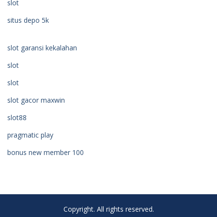
slot
situs depo 5k
slot garansi kekalahan
slot
slot
slot gacor maxwin
slot88
pragmatic play
bonus new member 100
Copyright. All rights reserved.