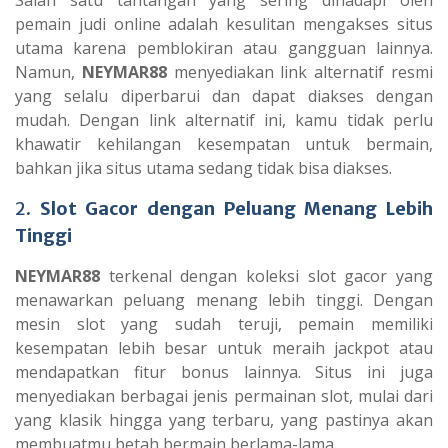
Salah satu tantangan yang sering dihadapi oleh
pemain judi online adalah kesulitan mengakses situs
utama karena pemblokiran atau gangguan lainnya.
Namun,
NEYMAR88
menyediakan link alternatif resmi
yang selalu diperbarui dan dapat diakses dengan
mudah. Dengan link alternatif ini, kamu tidak perlu
khawatir kehilangan kesempatan untuk bermain,
bahkan jika situs utama sedang tidak bisa diakses.
2.
Slot Gacor dengan Peluang Menang Lebih
Tinggi
NEYMAR88
terkenal dengan koleksi slot gacor yang
menawarkan peluang menang lebih tinggi. Dengan
mesin slot yang sudah teruji, pemain memiliki
kesempatan lebih besar untuk meraih jackpot atau
mendapatkan fitur bonus lainnya. Situs ini juga
menyediakan berbagai jenis permainan slot, mulai dari
yang klasik hingga yang terbaru, yang pastinya akan
membuatmu betah bermain berlama-lama.