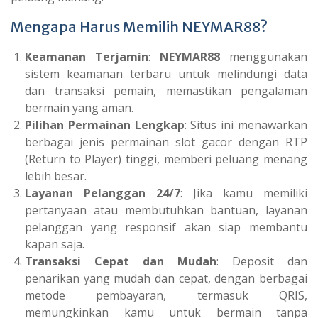
Mengapa Harus Memilih NEYMAR88?
Keamanan Terjamin
:
NEYMAR88
menggunakan
sistem keamanan terbaru untuk melindungi data
dan transaksi pemain, memastikan pengalaman
bermain yang aman.
Pilihan Permainan Lengkap
: Situs ini menawarkan
berbagai jenis permainan slot gacor dengan RTP
(Return to Player) tinggi, memberi peluang menang
lebih besar.
Layanan Pelanggan 24/7
: Jika kamu memiliki
pertanyaan atau membutuhkan bantuan, layanan
pelanggan yang responsif akan siap membantu
kapan saja.
Transaksi Cepat dan Mudah
: Deposit dan
penarikan yang mudah dan cepat, dengan berbagai
metode pembayaran, termasuk QRIS,
memungkinkan kamu untuk bermain tanpa