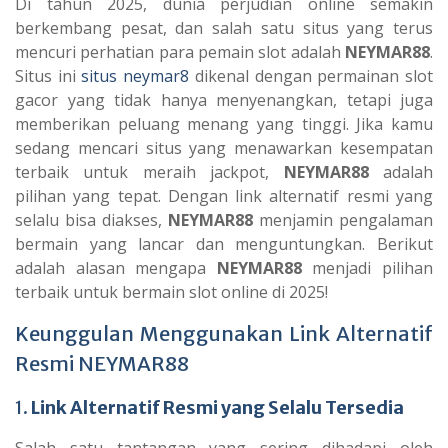
Di tahun 2025, dunia perjudian online semakin
berkembang pesat, dan salah satu situs yang terus
mencuri perhatian para pemain slot adalah
NEYMAR88
.
Situs ini
situs neymar8
dikenal dengan permainan slot
gacor yang tidak hanya menyenangkan, tetapi juga
memberikan peluang menang yang tinggi. Jika kamu
sedang mencari situs yang menawarkan kesempatan
terbaik untuk meraih jackpot,
NEYMAR88
adalah
pilihan yang tepat. Dengan link alternatif resmi yang
selalu bisa diakses,
NEYMAR88
menjamin pengalaman
bermain yang lancar dan menguntungkan. Berikut
adalah alasan mengapa
NEYMAR88
menjadi pilihan
terbaik untuk bermain slot online di 2025!
Keunggulan Menggunakan Link Alternatif
Resmi NEYMAR88
1.
Link Alternatif Resmi yang Selalu Tersedia