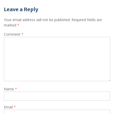
Leave a Reply
Your email address will not be published.
Required fields are
marked
*
Comment
*
Name
*
Email
*