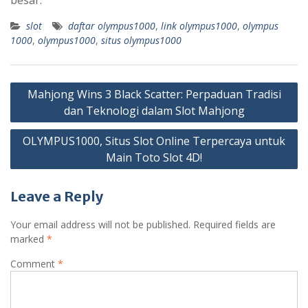
besar.
slot
daftar olympus1000
,
link olympus1000
,
olympus
1000
,
olympus1000
,
situs olympus1000
Post
Mahjong Wins 3 Black Scatter: Perpaduan Tradisi
navigation
dan Teknologi dalam Slot Mahjong
OLYMPUS1000, Situs Slot Online Terpercaya untuk
Main Toto Slot 4D!
Leave a Reply
Your email address will not be published.
Required fields are
marked
*
Comment
*