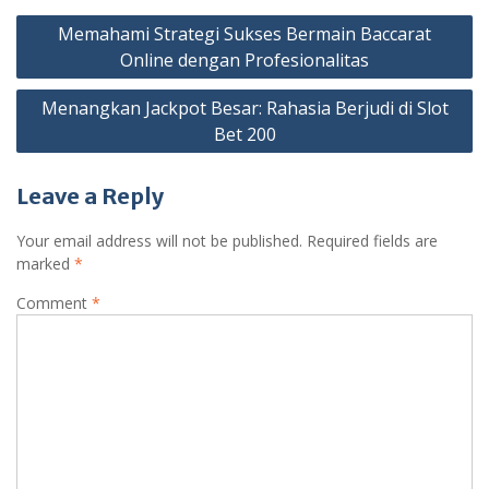
Post
Memahami Strategi Sukses Bermain Baccarat
navigation
Online dengan Profesionalitas
Menangkan Jackpot Besar: Rahasia Berjudi di Slot
Bet 200
Leave a Reply
Your email address will not be published.
Required fields are
marked
*
Comment
*