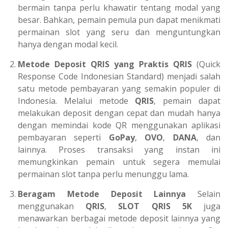
bermain tanpa perlu khawatir tentang modal yang
besar. Bahkan, pemain pemula pun dapat menikmati
permainan slot yang seru dan menguntungkan
hanya dengan modal kecil.
Metode Deposit QRIS yang Praktis
QRIS
(Quick
Response Code Indonesian Standard) menjadi salah
satu metode pembayaran yang semakin populer di
Indonesia. Melalui metode
QRIS
, pemain dapat
melakukan deposit dengan cepat dan mudah hanya
dengan memindai kode QR menggunakan aplikasi
pembayaran seperti
GoPay
,
OVO
,
DANA
, dan
lainnya. Proses transaksi yang instan ini
memungkinkan pemain untuk segera memulai
permainan slot tanpa perlu menunggu lama.
Beragam Metode Deposit Lainnya
Selain
menggunakan
QRIS
,
SLOT QRIS 5K
juga
menawarkan berbagai metode deposit lainnya yang