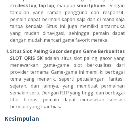
itu
desktop
,
laptop
, maupun
smartphone
. Dengan
tampilan yang ramah pengguna dan responsif,
pemain dapat bermain kapan saja dan di mana saja
tanpa kendala. Situs ini juga memiliki antarmuka
yang mudah dinavigasi, sehingga pemain dapat
dengan mudah mencari game favorit mereka.
Situs Slot Paling Gacor dengan Game Berkualitas
SLOT QRIS 5K
adalah situs slot paling gacor yang
menawarkan game-game slot berkualitas dari
provider ternama. Game-game ini memiliki berbagai
tema yang menarik, seperti petualangan, fantasi,
sejarah, dan lainnya, yang membuat permainan
semakin seru. Dengan RTP yang tinggi dan berbagai
fitur bonus, pemain dapat merasakan sensasi
bermain yang luar biasa.
Kesimpulan