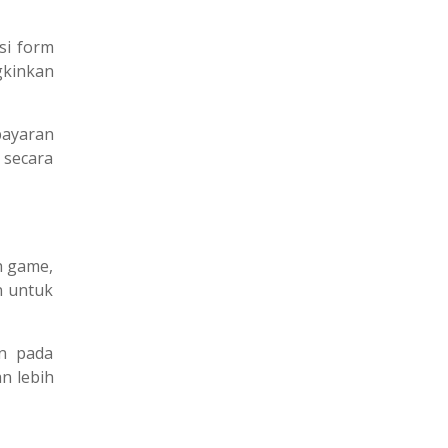
si form
gkinkan
bayaran
 secara
h game,
n untuk
n pada
n lebih