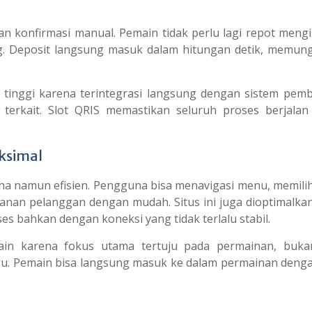
an konfirmasi manual. Pemain tidak perlu lagi repot mengi
ng. Deposit langsung masuk dalam hitungan detik, memun
 tinggi karena terintegrasi langsung dengan sistem pem
terkait. Slot QRIS memastikan seluruh proses berjalan
ksimal
ana namun efisien. Pengguna bisa menavigasi menu, memili
yanan pelanggan dengan mudah. Situs ini juga dioptimalka
es bahkan dengan koneksi yang tidak terlalu stabil.
in karena fokus utama tertuju pada permainan, buka
u. Pemain bisa langsung masuk ke dalam permainan denga