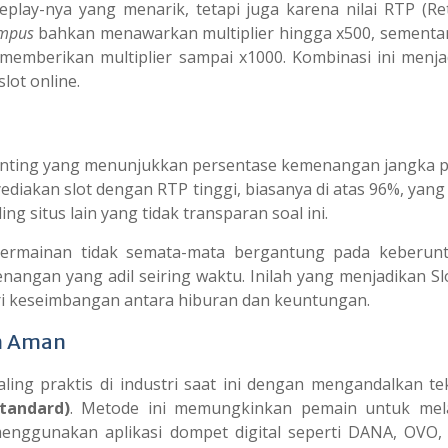
meplay-nya yang menarik, tetapi juga karena nilai RTP (Re
ympus
bahkan menawarkan multiplier hingga x500, sementar
memberikan multiplier sampai x1000. Kombinasi ini menja
lot online.
 penting yang menunjukkan persentase kemenangan jangka 
ediakan slot dengan RTP tinggi, biasanya di atas 96%, yang
 situs lain yang tidak transparan soal ini.
ermainan tidak semata-mata bergantung pada keberun
nangan yang adil seiring waktu. Inilah yang menjadikan Sl
i keseimbangan antara hiburan dan keuntungan.
an Aman
ng praktis di industri saat ini dengan mengandalkan te
tandard)
. Metode ini memungkinkan pemain untuk mel
nggunakan aplikasi dompet digital seperti DANA, OVO,