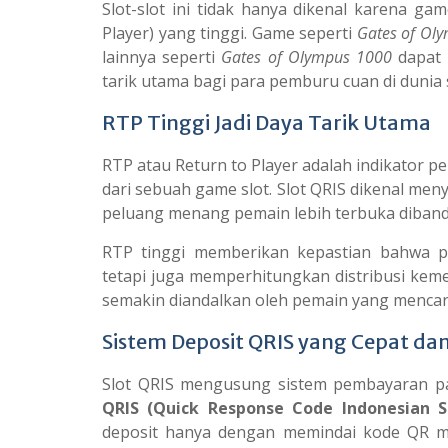
Slot-slot ini tidak hanya dikenal karena ga
Player) yang tinggi. Game seperti
Gates of Ol
lainnya seperti
Gates of Olympus 1000
dapat 
tarik utama bagi para pemburu cuan di dunia s
RTP Tinggi Jadi Daya Tarik Utama
RTP atau Return to Player adalah indikator
dari sebuah game slot. Slot QRIS dikenal meny
peluang menang pemain lebih terbuka dibanding
RTP tinggi memberikan kepastian bahwa p
tetapi juga memperhitungkan distribusi keme
semakin diandalkan oleh pemain yang mencar
Sistem Deposit QRIS yang Cepat d
Slot QRIS mengusung sistem pembayaran pali
QRIS (Quick Response Code Indonesian S
deposit hanya dengan memindai kode QR me