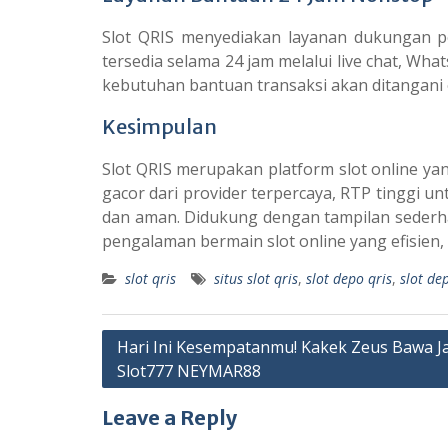
Slot QRIS menyediakan layanan dukungan p
tersedia selama 24 jam melalui live chat, Wha
kebutuhan bantuan transaksi akan ditangani 
Kesimpulan
Slot QRIS merupakan platform slot online y
gacor dari provider terpercaya, RTP tinggi u
dan aman. Didukung dengan tampilan sederha
pengalaman bermain slot online yang efisien,
slot qris
situs slot qris
,
slot depo qris
,
slot dep
Post
Hari Ini Kesempatanmu! Kakek Zeus Bawa Ja
Slot777 NEYMAR88
navigation
Leave a Reply