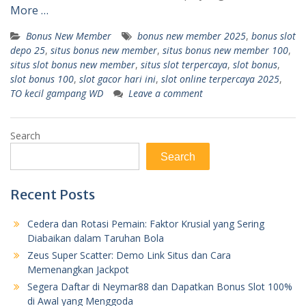
More …
Bonus New Member
bonus new member 2025
,
bonus slot
depo 25
,
situs bonus new member
,
situs bonus new member 100
,
situs slot bonus new member
,
situs slot terpercaya
,
slot bonus
,
slot bonus 100
,
slot gacor hari ini
,
slot online terpercaya 2025
,
TO kecil gampang WD
Leave a comment
Search
Search
Recent Posts
Cedera dan Rotasi Pemain: Faktor Krusial yang Sering
Diabaikan dalam Taruhan Bola
Zeus Super Scatter: Demo Link Situs dan Cara
Memenangkan Jackpot
Segera Daftar di Neymar88 dan Dapatkan Bonus Slot 100%
di Awal yang Menggoda