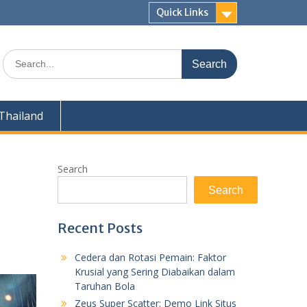
Quick Links
Search
for:
 Thailand
Search
Search
Recent Posts
Cedera dan Rotasi Pemain: Faktor
Krusial yang Sering Diabaikan dalam
Taruhan Bola
Zeus Super Scatter: Demo Link Situs