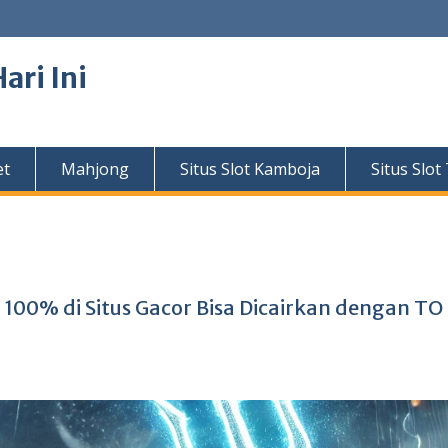
ari Ini
et
Mahjong
Situs Slot Kamboja
Situs Slot
0% di Situs Gacor Bisa Dicairkan dengan TO