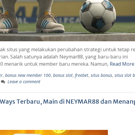
ak situs yang melakukan perubahan strategi untuk tetap r
ian. Salah satunya adalah Neymar88, yang baru-baru ini
 menarik untuk member baru mereka. Namun,
Read More
er
,
bonus new member 100
,
bonus slot
,
freebet
,
situs bonus
,
situs slot 
Leave a comment
Ways Terbaru, Main di NEYMAR88 dan Menan