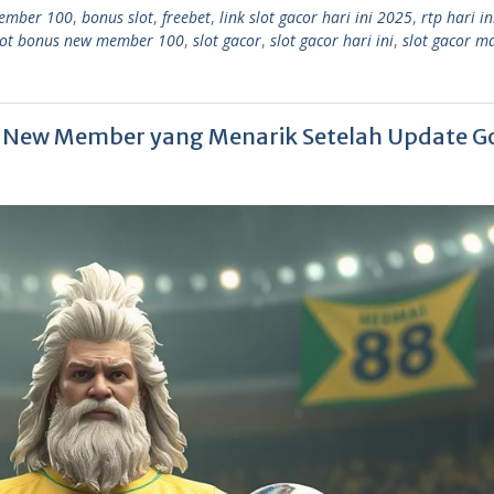
ember 100
,
bonus slot
,
freebet
,
link slot gacor hari ini 2025
,
rtp hari in
lot bonus new member 100
,
slot gacor
,
slot gacor hari ini
,
slot gacor m
New Member yang Menarik Setelah Update G