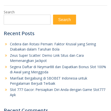
Search
Search
Recent Posts
Cedera dan Rotasi Pemain: Faktor Krusial yang Sering
Diabaikan dalam Taruhan Bola
Zeus Super Scatter: Demo Link Situs dan Cara
Memenangkan Jackpot
Segera Daftar di Neymar88 dan Dapatkan Bonus Slot 100%
di Awal yang Menggoda
Manfaat Bergabung di SBOBET Indonesia untuk
Pengalaman Berjudi Terbaik
Slot 777 Gacor: Persiapkan Diri Anda dengan Game Slot777
Apk
Recent Comments