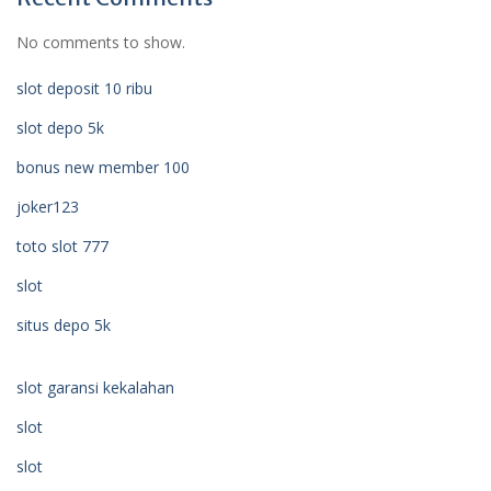
No comments to show.
slot deposit 10 ribu
slot depo 5k
bonus new member 100
joker123
toto slot 777
slot
situs depo 5k
slot garansi kekalahan
slot
slot