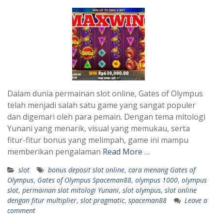
Dalam dunia permainan slot online, Gates of Olympus
telah menjadi salah satu game yang sangat populer
dan digemari oleh para pemain. Dengan tema mitologi
Yunani yang menarik, visual yang memukau, serta
fitur-fitur bonus yang melimpah, game ini mampu
memberikan pengalaman
Read More …
slot
bonus deposit slot online
,
cara menang Gates of
Olympus
,
Gates of Olympus Spaceman88
,
olympus 1000
,
olympus
slot
,
permainan slot mitologi Yunani
,
slot olympus
,
slot online
dengan fitur multiplier
,
slot pragmatic
,
spaceman88
Leave a
comment