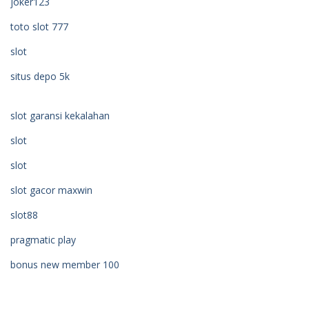
joker123
toto slot 777
slot
situs depo 5k
slot garansi kekalahan
slot
slot
slot gacor maxwin
slot88
pragmatic play
bonus new member 100