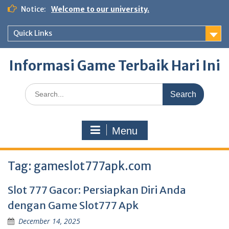
Skip
Notice:
Welcome to our university.
to
content
Quick Links
Informasi Game Terbaik Hari Ini
Search
for:
Menu
Tag:
gameslot777apk.com
Slot 777 Gacor: Persiapkan Diri Anda
dengan Game Slot777 Apk
December 14, 2025