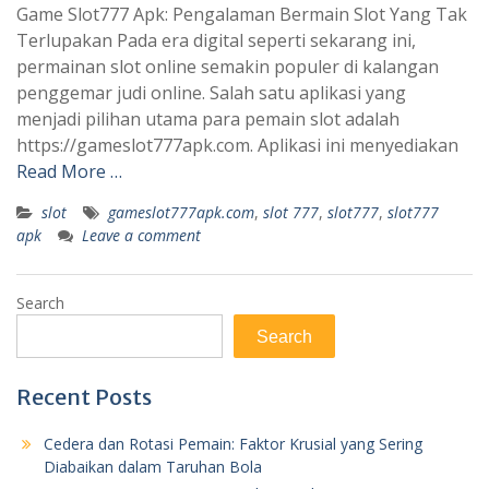
Game Slot777 Apk: Pengalaman Bermain Slot Yang Tak
Terlupakan Pada era digital seperti sekarang ini,
permainan slot online semakin populer di kalangan
penggemar judi online. Salah satu aplikasi yang
menjadi pilihan utama para pemain slot adalah
https://gameslot777apk.com. Aplikasi ini menyediakan
Read More …
slot
gameslot777apk.com
,
slot 777
,
slot777
,
slot777
apk
Leave a comment
Search
Search
Recent Posts
Cedera dan Rotasi Pemain: Faktor Krusial yang Sering
Diabaikan dalam Taruhan Bola