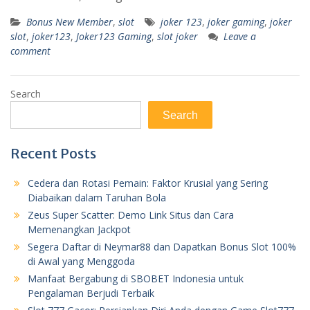
Bonus New Member
,
slot
joker 123
,
joker gaming
,
joker
slot
,
joker123
,
Joker123 Gaming
,
slot joker
Leave a
comment
Search
Search
Recent Posts
Cedera dan Rotasi Pemain: Faktor Krusial yang Sering
Diabaikan dalam Taruhan Bola
Zeus Super Scatter: Demo Link Situs dan Cara
Memenangkan Jackpot
Segera Daftar di Neymar88 dan Dapatkan Bonus Slot 100%
di Awal yang Menggoda
Manfaat Bergabung di SBOBET Indonesia untuk
Pengalaman Berjudi Terbaik