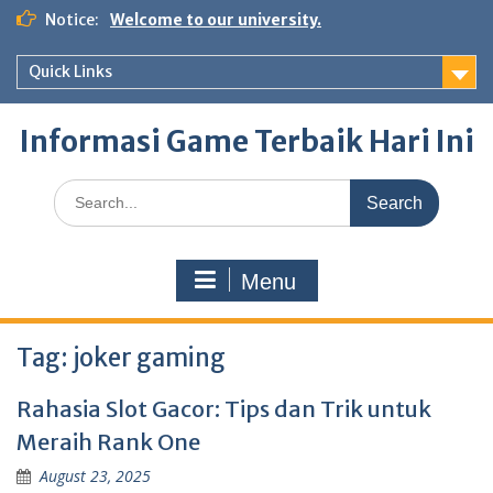
Skip
Notice:
Welcome to our university.
to
content
Quick Links
Informasi Game Terbaik Hari Ini
Search
for:
Menu
Tag:
joker gaming
Rahasia Slot Gacor: Tips dan Trik untuk
Meraih Rank One
August 23, 2025