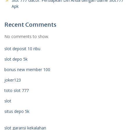
Slot 777 Gacor: Persiapkan Diri Anda dengan Game Slot777
Apk
Recent Comments
No comments to show.
slot deposit 10 ribu
slot depo 5k
bonus new member 100
joker123
toto slot 777
slot
situs depo 5k
slot garansi kekalahan