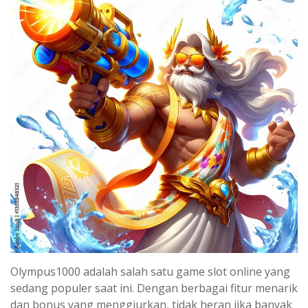
Olympus1000 adalah salah satu game slot online yang
sedang populer saat ini. Dengan berbagai fitur menarik
dan bonus yang menggiurkan, tidak heran jika banyak