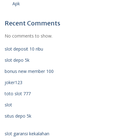
Apk
Recent Comments
No comments to show.
slot deposit 10 ribu
slot depo 5k
bonus new member 100
joker123
toto slot 777
slot
situs depo 5k
slot garansi kekalahan