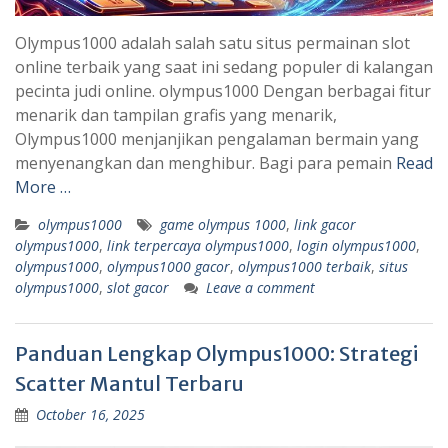
Olympus1000 adalah salah satu situs permainan slot
online terbaik yang saat ini sedang populer di kalangan
pecinta judi online. olympus1000 Dengan berbagai fitur
menarik dan tampilan grafis yang menarik,
Olympus1000 menjanjikan pengalaman bermain yang
menyenangkan dan menghibur. Bagi para pemain
Read
More …
olympus1000
game olympus 1000
,
link gacor
olympus1000
,
link terpercaya olympus1000
,
login olympus1000
,
olympus1000
,
olympus1000 gacor
,
olympus1000 terbaik
,
situs
olympus1000
,
slot gacor
Leave a comment
Panduan Lengkap Olympus1000: Strategi
Scatter Mantul Terbaru
October 16, 2025