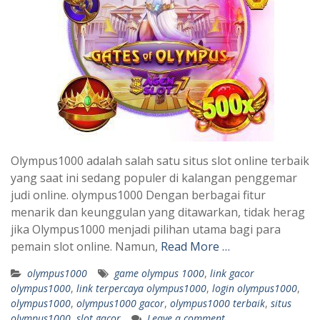
Olympus1000 adalah salah satu situs slot online terbaik
yang saat ini sedang populer di kalangan penggemar
judi online. olympus1000 Dengan berbagai fitur
menarik dan keunggulan yang ditawarkan, tidak herag
jika Olympus1000 menjadi pilihan utama bagi para
pemain slot online. Namun,
Read More …
olympus1000
game olympus 1000
,
link gacor
olympus1000
,
link terpercaya olympus1000
,
login olympus1000
,
olympus1000
,
olympus1000 gacor
,
olympus1000 terbaik
,
situs
olympus1000
,
slot gacor
Leave a comment