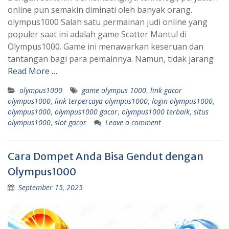
online pun semakin diminati oleh banyak orang.
olympus1000 Salah satu permainan judi online yang
populer saat ini adalah game Scatter Mantul di
Olympus1000. Game ini menawarkan keseruan dan
tantangan bagi para pemainnya. Namun, tidak jarang
Read More …
olympus1000
game olympus 1000
,
link gacor
olympus1000
,
link terpercaya olympus1000
,
login olympus1000
,
olympus1000
,
olympus1000 gacor
,
olympus1000 terbaik
,
situs
olympus1000
,
slot gacor
Leave a comment
Cara Dompet Anda Bisa Gendut dengan
Olympus1000
September 15, 2025