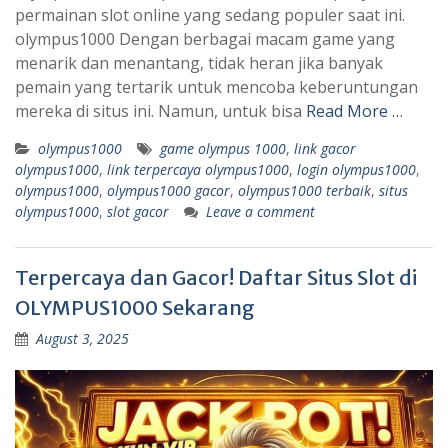
permainan slot online yang sedang populer saat ini.
olympus1000 Dengan berbagai macam game yang
menarik dan menantang, tidak heran jika banyak
pemain yang tertarik untuk mencoba keberuntungan
mereka di situs ini. Namun, untuk bisa
Read More …
olympus1000
game olympus 1000
,
link gacor
olympus1000
,
link terpercaya olympus1000
,
login olympus1000
,
olympus1000
,
olympus1000 gacor
,
olympus1000 terbaik
,
situs
olympus1000
,
slot gacor
Leave a comment
Terpercaya dan Gacor! Daftar Situs Slot di
OLYMPUS1000 Sekarang
August 3, 2025