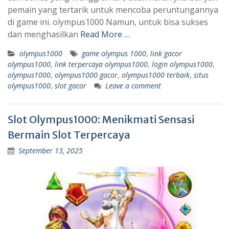
pemain yang tertarik untuk mencoba peruntungannya
di game ini. olympus1000 Namun, untuk bisa sukses
dan menghasilkan
Read More …
olympus1000
game olympus 1000
,
link gacor
olympus1000
,
link terpercaya olympus1000
,
login olympus1000
,
olympus1000
,
olympus1000 gacor
,
olympus1000 terbaik
,
situs
olympus1000
,
slot gacor
Leave a comment
Slot Olympus1000: Menikmati Sensasi
Bermain Slot Terpercaya
September 13, 2025