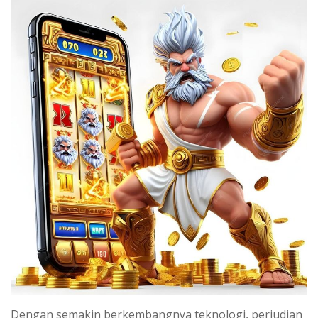
Dengan semakin berkembangnya teknologi, perjudian