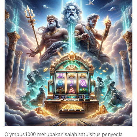
Olympus1000 merupakan salah satu situs penyedia