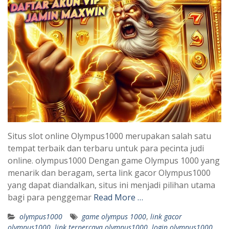
Situs slot online Olympus1000 merupakan salah satu
tempat terbaik dan terbaru untuk para pecinta judi
online. olympus1000 Dengan game Olympus 1000 yang
menarik dan beragam, serta link gacor Olympus1000
yang dapat diandalkan, situs ini menjadi pilihan utama
bagi para penggemar
Read More …
olympus1000
game olympus 1000
,
link gacor
olympus1000
,
link terpercaya olympus1000
,
login olympus1000
,