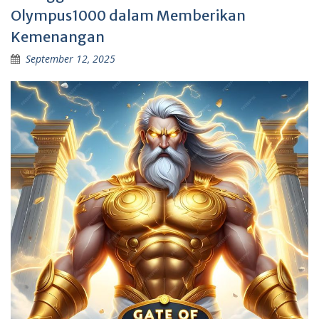
Olympus1000 dalam Memberikan
Kemenangan
September 12, 2025