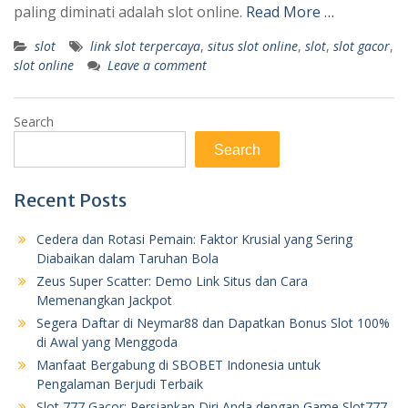
paling diminati adalah slot online.
Read More …
slot
link slot terpercaya
,
situs slot online
,
slot
,
slot gacor
,
slot online
Leave a comment
Search
Search
Recent Posts
Cedera dan Rotasi Pemain: Faktor Krusial yang Sering
Diabaikan dalam Taruhan Bola
Zeus Super Scatter: Demo Link Situs dan Cara
Memenangkan Jackpot
Segera Daftar di Neymar88 dan Dapatkan Bonus Slot 100%
di Awal yang Menggoda
Manfaat Bergabung di SBOBET Indonesia untuk
Pengalaman Berjudi Terbaik
Slot 777 Gacor: Persiapkan Diri Anda dengan Game Slot777