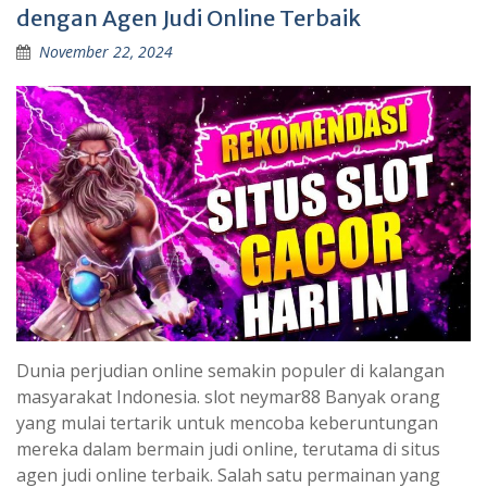
dengan Agen Judi Online Terbaik
November 22, 2024
Dunia perjudian online semakin populer di kalangan
masyarakat Indonesia. slot neymar88 Banyak orang
yang mulai tertarik untuk mencoba keberuntungan
mereka dalam bermain judi online, terutama di situs
agen judi online terbaik. Salah satu permainan yang