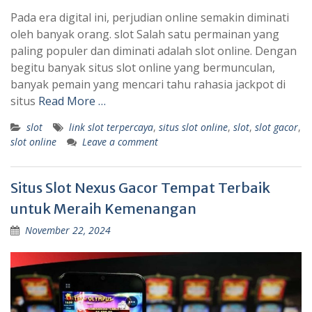
Pada era digital ini, perjudian online semakin diminati
oleh banyak orang. slot Salah satu permainan yang
paling populer dan diminati adalah slot online. Dengan
begitu banyak situs slot online yang bermunculan,
banyak pemain yang mencari tahu rahasia jackpot di
situs
Read More …
slot
link slot terpercaya
,
situs slot online
,
slot
,
slot gacor
,
slot online
Leave a comment
Situs Slot Nexus Gacor Tempat Terbaik
untuk Meraih Kemenangan
November 22, 2024