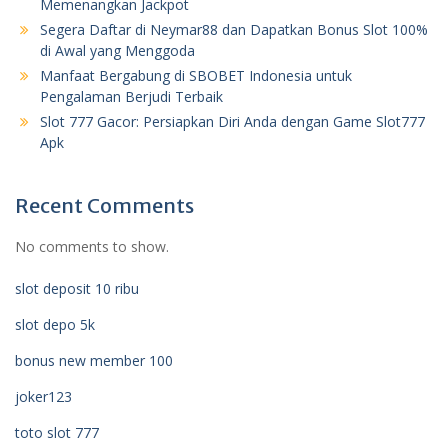
Memenangkan Jackpot
Segera Daftar di Neymar88 dan Dapatkan Bonus Slot 100%
di Awal yang Menggoda
Manfaat Bergabung di SBOBET Indonesia untuk
Pengalaman Berjudi Terbaik
Slot 777 Gacor: Persiapkan Diri Anda dengan Game Slot777
Apk
Recent Comments
No comments to show.
slot deposit 10 ribu
slot depo 5k
bonus new member 100
joker123
toto slot 777