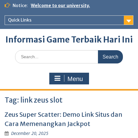
Skip
Notice:
Welcome to our university.
to
content
Quick Links
Informasi Game Terbaik Hari Ini
Search
for:
Menu
Tag:
link zeus slot
Zeus Super Scatter: Demo Link Situs dan
Cara Memenangkan Jackpot
December 20, 2025