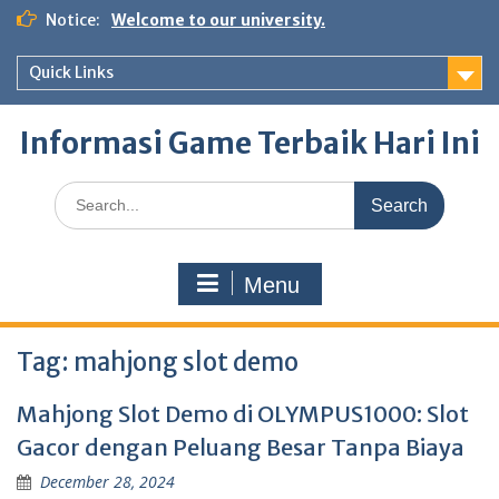
Skip
Notice:
Welcome to our university.
to
content
Quick Links
Informasi Game Terbaik Hari Ini
Search
for:
Menu
Tag:
mahjong slot demo
Mahjong Slot Demo di OLYMPUS1000: Slot
Gacor dengan Peluang Besar Tanpa Biaya
December 28, 2024