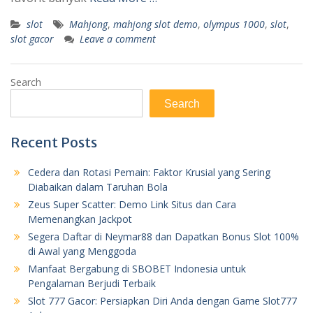
slot
Mahjong
,
mahjong slot demo
,
olympus 1000
,
slot
,
slot gacor
Leave a comment
Search
Search
Recent Posts
Cedera dan Rotasi Pemain: Faktor Krusial yang Sering
Diabaikan dalam Taruhan Bola
Zeus Super Scatter: Demo Link Situs dan Cara
Memenangkan Jackpot
Segera Daftar di Neymar88 dan Dapatkan Bonus Slot 100%
di Awal yang Menggoda
Manfaat Bergabung di SBOBET Indonesia untuk
Pengalaman Berjudi Terbaik
Slot 777 Gacor: Persiapkan Diri Anda dengan Game Slot777