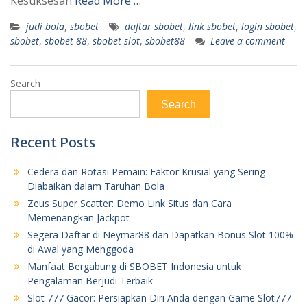
Kesuksesan
Read More …
judi bola
,
sbobet
daftar sbobet
,
link sbobet
,
login sbobet
,
sbobet
,
sbobet 88
,
sbobet slot
,
sbobet88
Leave a comment
Search
Search
Recent Posts
Cedera dan Rotasi Pemain: Faktor Krusial yang Sering
Diabaikan dalam Taruhan Bola
Zeus Super Scatter: Demo Link Situs dan Cara
Memenangkan Jackpot
Segera Daftar di Neymar88 dan Dapatkan Bonus Slot 100%
di Awal yang Menggoda
Manfaat Bergabung di SBOBET Indonesia untuk
Pengalaman Berjudi Terbaik
Slot 777 Gacor: Persiapkan Diri Anda dengan Game Slot777