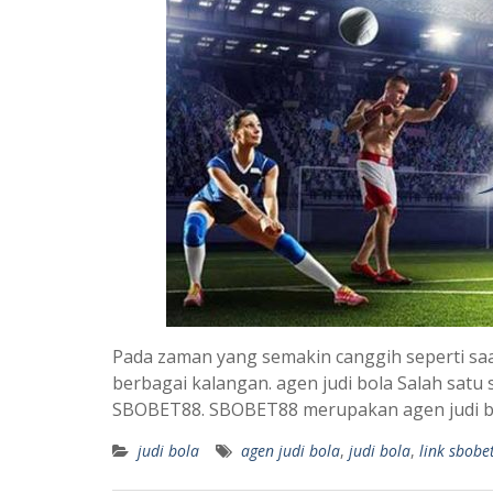
Pada zaman yang semakin canggih seperti saat
berbagai kalangan. agen judi bola Salah satu s
SBOBET88. SBOBET88 merupakan agen judi b
judi bola
agen judi bola
,
judi bola
,
link sbobe