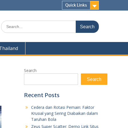
Quick Links
Search
for:
 Thailand
Search
Search
Recent Posts
Cedera dan Rotasi Pemain: Faktor
Krusial yang Sering Diabaikan dalam
Taruhan Bola
Zeus Super Scatter: Demo Link Situs