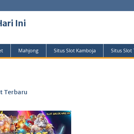
ari Ini
et
Mahjong
Situs Slot Kamboja
Situs Slot
ot Terbaru