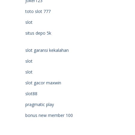
joker123
toto slot 777
slot
situs depo 5k
slot garansi kekalahan
slot
slot
slot gacor maxwin
slot88
pragmatic play
bonus new member 100