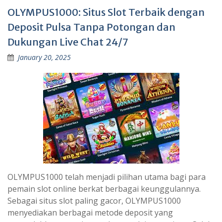
OLYMPUS1000: Situs Slot Terbaik dengan
Deposit Pulsa Tanpa Potongan dan
Dukungan Live Chat 24/7
January 20, 2025
OLYMPUS1000 telah menjadi pilihan utama bagi para
pemain slot online berkat berbagai keunggulannya.
Sebagai situs slot paling gacor, OLYMPUS1000
menyediakan berbagai metode deposit yang