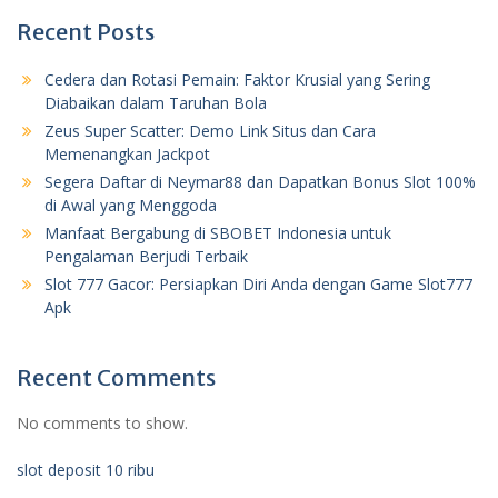
Recent Posts
Cedera dan Rotasi Pemain: Faktor Krusial yang Sering
Diabaikan dalam Taruhan Bola
Zeus Super Scatter: Demo Link Situs dan Cara
Memenangkan Jackpot
Segera Daftar di Neymar88 dan Dapatkan Bonus Slot 100%
di Awal yang Menggoda
Manfaat Bergabung di SBOBET Indonesia untuk
Pengalaman Berjudi Terbaik
Slot 777 Gacor: Persiapkan Diri Anda dengan Game Slot777
Apk
Recent Comments
No comments to show.
slot deposit 10 ribu