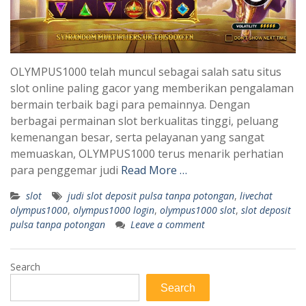
OLYMPUS1000 telah muncul sebagai salah satu situs
slot online paling gacor yang memberikan pengalaman
bermain terbaik bagi para pemainnya. Dengan
berbagai permainan slot berkualitas tinggi, peluang
kemenangan besar, serta pelayanan yang sangat
memuaskan, OLYMPUS1000 terus menarik perhatian
para penggemar judi
Read More …
slot
judi slot deposit pulsa tanpa potongan
,
livechat
olympus1000
,
olympus1000 login
,
olympus1000 slot
,
slot deposit
pulsa tanpa potongan
Leave a comment
Search
Search