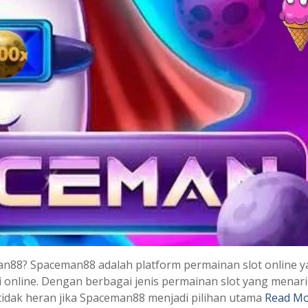
88? Spaceman88 adalah platform permainan slot online y
i online. Dengan berbagai jenis permainan slot yang menar
idak heran jika Spaceman88 menjadi pilihan utama
Read Mo