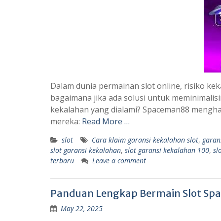
Dalam dunia permainan slot online, risiko kek
bagaimana jika ada solusi untuk meminimali
kekalahan yang dialami? Spaceman88 menghad
mereka:
Read More …
slot
Cara klaim garansi kekalahan slot
,
garan
slot garansi kekalahan
,
slot garansi kekalahan 100
,
sl
terbaru
Leave a comment
Panduan Lengkap Bermain Slot Sp
May 22, 2025