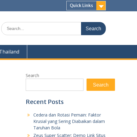
Quick Links
Search
for:
 Thailand
Search
Search
Recent Posts
Cedera dan Rotasi Pemain: Faktor
Krusial yang Sering Diabaikan dalam
Taruhan Bola
Zeus Super Scatter: Demo Link Situs