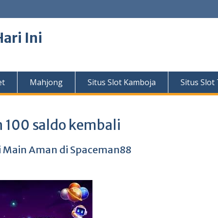
ari Ini
et
Mahjong
Situs Slot Kamboja
Situs Slot
n 100 saldo kembali
si Main Aman di Spaceman88