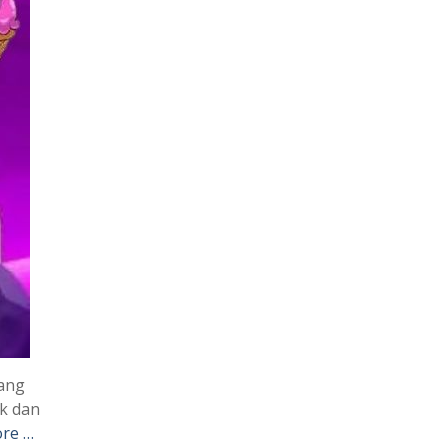
ang
ik dan
re …