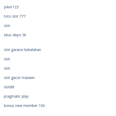
joker123
toto slot 777
slot
situs depo 5k
slot garansi kekalahan
slot
slot
slot gacor maxwin
slot88
pragmatic play
bonus new member 100