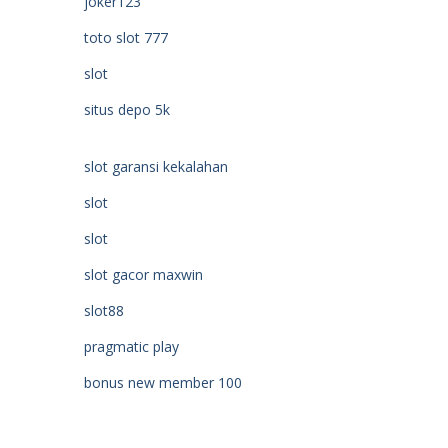
joker123
toto slot 777
slot
situs depo 5k
slot garansi kekalahan
slot
slot
slot gacor maxwin
slot88
pragmatic play
bonus new member 100