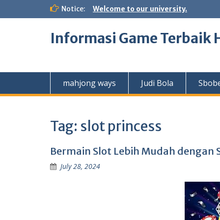
Skip
Notice:
Welcome to our university.
to
content
Informasi Game Terbaik H
mahjong ways
Judi Bola
Sbob
Tag:
slot princess
Bermain Slot Lebih Mudah dengan Si
July 28, 2024