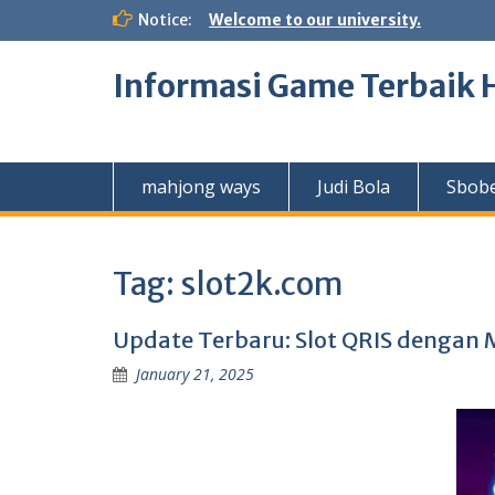
Skip
Notice:
Welcome to our university.
to
content
Informasi Game Terbaik H
mahjong ways
Judi Bola
Sbob
Tag:
slot2k.com
Update Terbaru: Slot QRIS dengan 
January 21, 2025