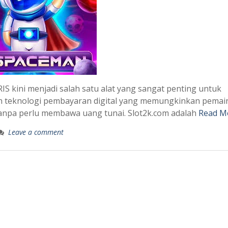
IS kini menjadi salah satu alat yang sangat penting untuk
 teknologi pembayaran digital yang memungkinkan pemai
tanpa perlu membawa uang tunai. Slot2k.com adalah
Read M
Leave a comment