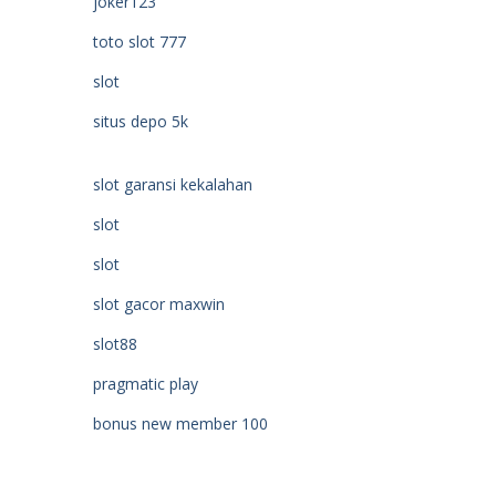
joker123
toto slot 777
slot
situs depo 5k
slot garansi kekalahan
slot
slot
slot gacor maxwin
slot88
pragmatic play
bonus new member 100