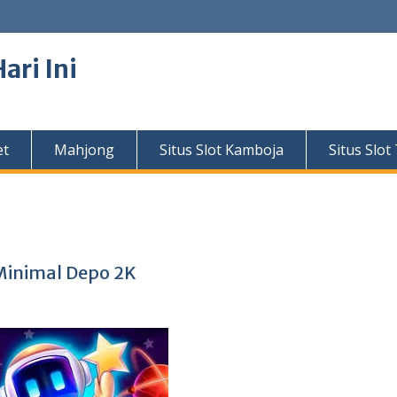
ari Ini
et
Mahjong
Situs Slot Kamboja
Situs Slot
Minimal Depo 2K