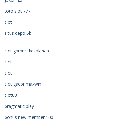
toto slot 777
slot
situs depo 5k
slot garansi kekalahan
slot
slot
slot gacor maxwin
slot88
pragmatic play
bonus new member 100