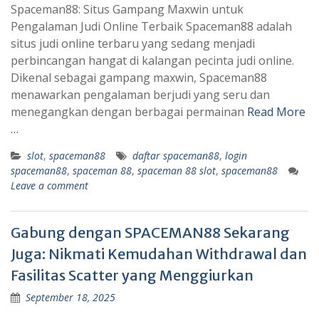
Spaceman88: Situs Gampang Maxwin untuk
Pengalaman Judi Online Terbaik Spaceman88 adalah
situs judi online terbaru yang sedang menjadi
perbincangan hangat di kalangan pecinta judi online.
Dikenal sebagai gampang maxwin, Spaceman88
menawarkan pengalaman berjudi yang seru dan
menegangkan dengan berbagai permainan
Read More
…
slot
,
spaceman88
daftar spaceman88
,
login
spaceman88
,
spaceman 88
,
spaceman 88 slot
,
spaceman88
Leave a comment
Gabung dengan SPACEMAN88 Sekarang
Juga: Nikmati Kemudahan Withdrawal dan
Fasilitas Scatter yang Menggiurkan
September 18, 2025