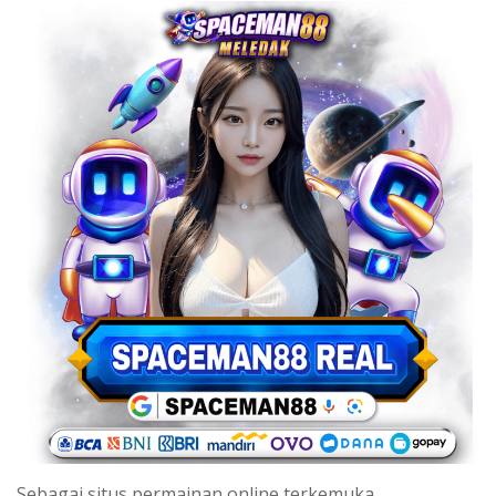
Sebagai situs permainan online terkemuka,