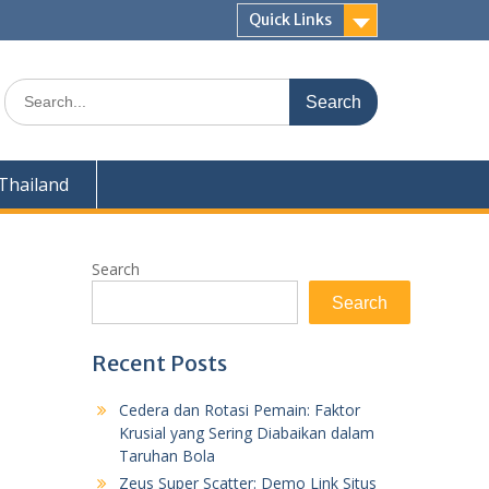
Quick Links
Search
for:
 Thailand
Search
Search
Recent Posts
Cedera dan Rotasi Pemain: Faktor
Krusial yang Sering Diabaikan dalam
Taruhan Bola
Zeus Super Scatter: Demo Link Situs