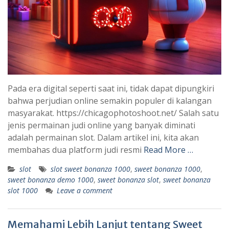
Pada era digital seperti saat ini, tidak dapat dipungkiri
bahwa perjudian online semakin populer di kalangan
masyarakat. https://chicagophotoshoot.net/ Salah satu
jenis permainan judi online yang banyak diminati
adalah permainan slot. Dalam artikel ini, kita akan
membahas dua platform judi resmi
Read More …
slot
slot sweet bonanza 1000
,
sweet bonanza 1000
,
sweet bonanza demo 1000
,
sweet bonanza slot
,
sweet bonanza
slot 1000
Leave a comment
Memahami Lebih Lanjut tentang Sweet