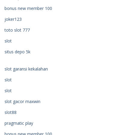
bonus new member 100
joker123
toto slot 777
slot
situs depo 5k
slot garansi kekalahan
slot
slot
slot gacor maxwin
slot88
pragmatic play
bonus new member 100