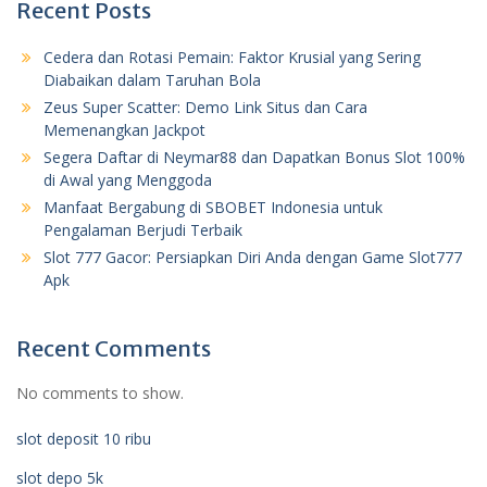
Recent Posts
Cedera dan Rotasi Pemain: Faktor Krusial yang Sering
Diabaikan dalam Taruhan Bola
Zeus Super Scatter: Demo Link Situs dan Cara
Memenangkan Jackpot
Segera Daftar di Neymar88 dan Dapatkan Bonus Slot 100%
di Awal yang Menggoda
Manfaat Bergabung di SBOBET Indonesia untuk
Pengalaman Berjudi Terbaik
Slot 777 Gacor: Persiapkan Diri Anda dengan Game Slot777
Apk
Recent Comments
No comments to show.
slot deposit 10 ribu
slot depo 5k