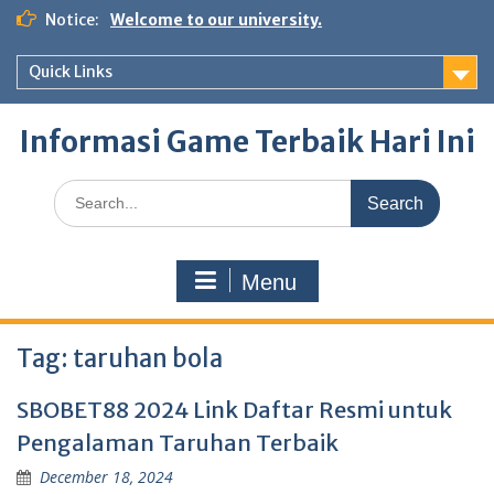
Skip
Notice:
Welcome to our university.
to
content
Quick Links
Informasi Game Terbaik Hari Ini
Search
for:
Menu
Tag:
taruhan bola
SBOBET88 2024 Link Daftar Resmi untuk
Pengalaman Taruhan Terbaik
December 18, 2024