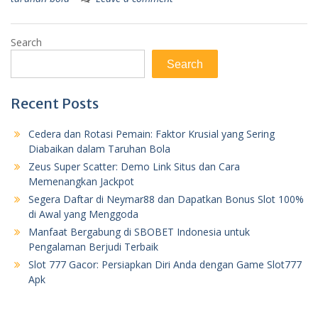
Search
Search
Recent Posts
Cedera dan Rotasi Pemain: Faktor Krusial yang Sering
Diabaikan dalam Taruhan Bola
Zeus Super Scatter: Demo Link Situs dan Cara
Memenangkan Jackpot
Segera Daftar di Neymar88 dan Dapatkan Bonus Slot 100%
di Awal yang Menggoda
Manfaat Bergabung di SBOBET Indonesia untuk
Pengalaman Berjudi Terbaik
Slot 777 Gacor: Persiapkan Diri Anda dengan Game Slot777
Apk