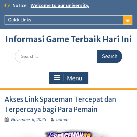
Skip
Notice:
Welcome to our university.
to
content
Quick Links
Informasi Game Terbaik Hari Ini
Search
for:
Menu
Akses Link Spaceman Tercepat dan
Terpercaya bagi Para Pemain
November 6, 2025
admin