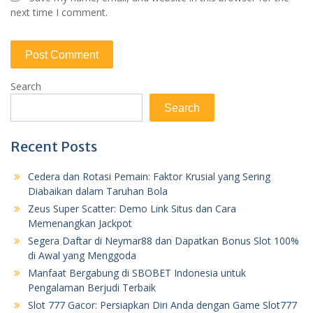
next time I comment.
Search
Search
Recent Posts
Cedera dan Rotasi Pemain: Faktor Krusial yang Sering
Diabaikan dalam Taruhan Bola
Zeus Super Scatter: Demo Link Situs dan Cara
Memenangkan Jackpot
Segera Daftar di Neymar88 dan Dapatkan Bonus Slot 100%
di Awal yang Menggoda
Manfaat Bergabung di SBOBET Indonesia untuk
Pengalaman Berjudi Terbaik
Slot 777 Gacor: Persiapkan Diri Anda dengan Game Slot777