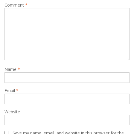
Comment
*
Name
*
Email
*
Website
Save my name, email, and website in this browser for the